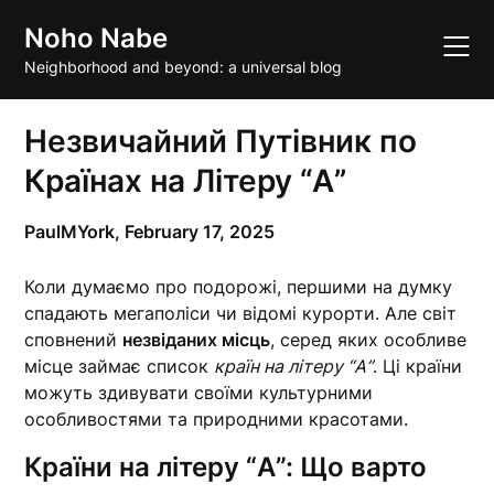
Skip
Noho Nabe
to
content
Neighborhood and beyond: a universal blog
Незвичайний Путівник по
Країнах на Літеру “А”
PaulMYork,
February 17, 2025
Коли думаємо про подорожі, першими на думку
спадають мегаполіси чи відомі курорти. Але світ
сповнений
незвіданих місць
, серед яких особливе
місце займає список
країн на літеру “А”
. Ці країни
можуть здивувати своїми культурними
особливостями та природними красотами.
Країни на літеру “А”: Що варто