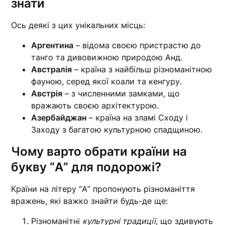
знати
Ось деякі з цих унікальних місць:
Аргентина
– відома своєю пристрастю до
танго та дивовижною природою Анд.
Австралія
– країна з найбільш різноманітною
фауною, серед якої коали та кенгуру.
Австрія
– з численними замками, що
вражають своєю архітектурою.
Азербайджан
– країна на зламі Сходу і
Заходу з багатою культурною спадщиною.
Чому варто обрати країни на
букву “А” для подорожі?
Країни на літеру “А” пропонують різноманіття
вражень, які важко знайти будь-де ще:
Різноманітні
культурні традиції
, що здивують