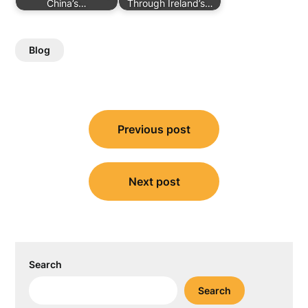
China’s…
Through Ireland’s…
Blog
Post
Previous post
navigation
Next post
Search
Search