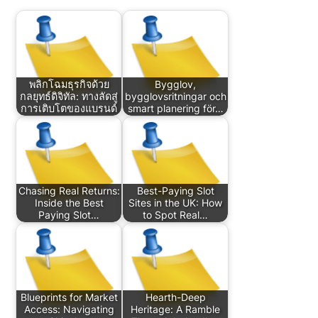
พลิกโฉมธุรกิจด้วย
Bygglov,
กลยุทธ์ดิจิทัล: ทางลัดสู่
bygglovsritningar och
การเติบโตของแบรนด์
smart planering för…
Chasing Real Returns:
Best-Paying Slot
Inside the Best
Sites in the UK: How
Paying Slot…
to Spot Real…
Blueprints for Market
Hearth-Deep
Access: Navigating
Heritage: A Ramble