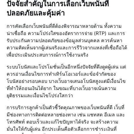
ปัจจัยสำคัญในการเลือกเว็บพนันที่
ปลอดภัยและคุ้มค่า
การคัดเลือกเว็บพนันที่ดีต้องพิจารณาหลายด้าน ทั้งความ
น่าเชื่อถือ ความโปร่งใสของอัตราการจ่าย (RTP) และการ
รับประกันความปลอดภัยของข้อมูลส่วนบุคคล ควรค้นหา
ความคิดเห็นจากผู้เล่นจริงและการรีวิวจากแหล่งที่เชื่อถือได้
เพื่อประเมินประสบการณ์การใช้งานจริง
ระบบโบนัสและโปรโมชั่นเป็นอีกหนึ่งปัจจัยที่ดึงดูดผู้เล่น แต่
ควรอ่านเงื่อนไขการทำเทิร์นโอเวอร์และข้อจำกัดของ
โบนัสอย่างรอบคอบ บางเว็บอาจเสนอโบนัสสูงแต่มีเงื่อนไข
ที่ทำให้ถอนเงินได้ยาก ในขณะที่บางเว็บอาจเน้นความ
ยุติธรรมและเงื่อนไขโปร่งใสกว่า
การบริการลูกค้าเป็นตัวชี้วัดคุณภาพของเว็บพนันที่ดี เว็บที่
มีช่องทางการติดต่อหลายช่องทาง เช่น แชทสด อีเมล และ
โทรศัพท์ ตอบเร็วและแก้ไขปัญหาได้จริง จะสร้างความ
มั่นใจให้กับผู้เล่น อีกประเด็นคือตัวเลือกการชำระเงินที่