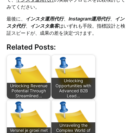
みてください。
最後に、
インスタ運用代行
、
Instagram運用代行
、
イン
スタ代行
、
インスタ集客
はいずれも手段。指標設計と検
証スピードが、成果の差を決定づけます。
Related Posts:
Unlocking
Unlocking Revenue
Opportunities with
Potential Through
Advanced B2B
Streamlined…
Lead…
Unraveling the
Versnel je groei met
Complex World of