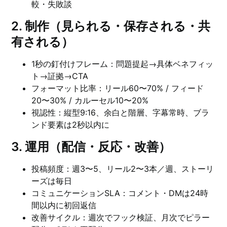
較・失敗談
2. 制作（見られる・保存される・共
有される）
1秒の釘付けフレーム：問題提起→具体ベネフィッ
ト→証拠→CTA
フォーマット比率：リール60〜70% / フィード
20〜30% / カルーセル10〜20%
視認性：縦型9:16、余白と階層、字幕常時、ブラ
ンド要素は2秒以内に
3. 運用（配信・反応・改善）
投稿頻度：週3〜5、リール2〜3本／週、ストーリ
ーズは毎日
コミュニケーションSLA：コメント・DMは24時
間以内に初回返信
改善サイクル：週次でフック検証、月次でピラー