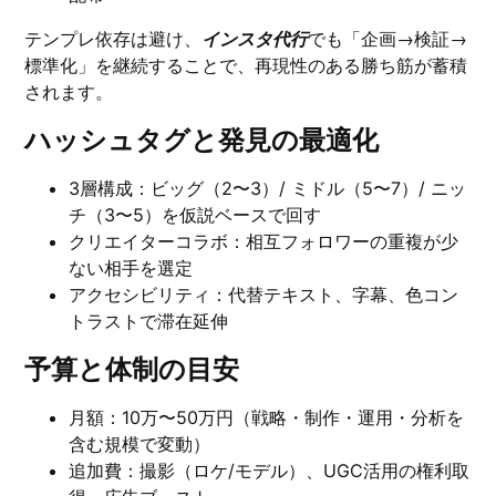
テンプレ依存は避け、
インスタ代行
でも「企画→検証→
標準化」を継続することで、再現性のある勝ち筋が蓄積
されます。
ハッシュタグと発見の最適化
3層構成：ビッグ（2〜3）/ ミドル（5〜7）/ ニッ
チ（3〜5）を仮説ベースで回す
クリエイターコラボ：相互フォロワーの重複が少
ない相手を選定
アクセシビリティ：代替テキスト、字幕、色コン
トラストで滞在延伸
予算と体制の目安
月額：10万〜50万円（戦略・制作・運用・分析を
含む規模で変動）
追加費：撮影（ロケ/モデル）、UGC活用の権利取