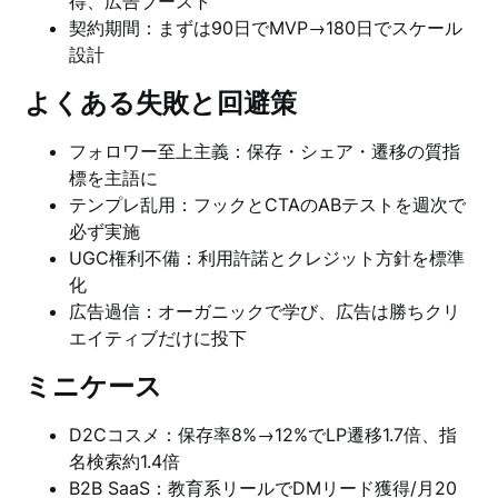
得、広告ブースト
契約期間：まずは90日でMVP→180日でスケール
設計
よくある失敗と回避策
フォロワー至上主義：保存・シェア・遷移の質指
標を主語に
テンプレ乱用：フックとCTAのABテストを週次で
必ず実施
UGC権利不備：利用許諾とクレジット方針を標準
化
広告過信：オーガニックで学び、広告は勝ちクリ
エイティブだけに投下
ミニケース
D2Cコスメ：保存率8%→12%でLP遷移1.7倍、指
名検索約1.4倍
B2B SaaS：教育系リールでDMリード獲得/月20