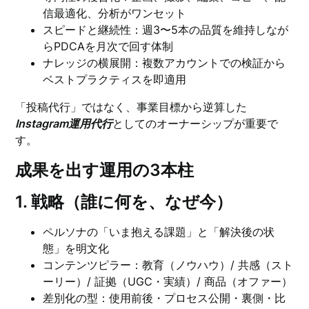
信最適化、分析がワンセット
スピードと継続性：週3〜5本の品質を維持しなが
らPDCAを月次で回す体制
ナレッジの横展開：複数アカウントでの検証から
ベストプラクティスを即適用
「投稿代行」ではなく、事業目標から逆算した
Instagram運用代行
としてのオーナーシップが重要で
す。
成果を出す運用の3本柱
1. 戦略（誰に何を、なぜ今）
ペルソナの「いま抱える課題」と「解決後の状
態」を明文化
コンテンツピラー：教育（ノウハウ）/ 共感（スト
ーリー）/ 証拠（UGC・実績）/ 商品（オファー）
差別化の型：使用前後・プロセス公開・裏側・比