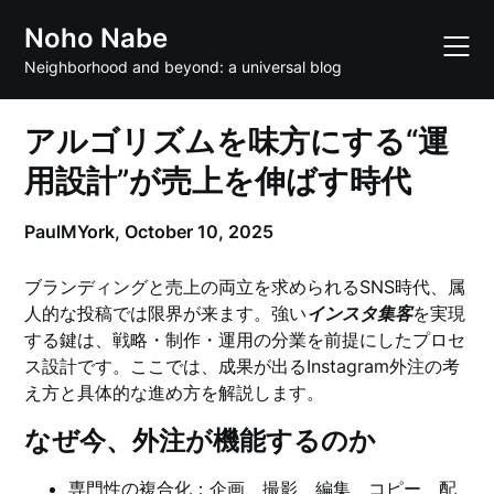
Skip
Noho Nabe
to
content
Neighborhood and beyond: a universal blog
アルゴリズムを味方にする“運
用設計”が売上を伸ばす時代
PaulMYork,
October 10, 2025
ブランディングと売上の両立を求められるSNS時代、属
人的な投稿では限界が来ます。強い
インスタ集客
を実現
する鍵は、戦略・制作・運用の分業を前提にしたプロセ
ス設計です。ここでは、成果が出るInstagram外注の考
え方と具体的な進め方を解説します。
なぜ今、外注が機能するのか
専門性の複合化：企画、撮影、編集、コピー、配