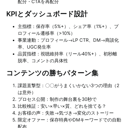
配分・CTAを再配分
KPIとダッシュボード設計
主指標：保存率（5%+）、シェア率（1%+）、プ
ロフィール遷移率（>10%）
事業連動：プロフィール→LP CTR、DM→商談化
率、UGC発生率
品質指標：視聴維持率（リール40%+）、初秒離
脱率、コメントの具体性
コンテンツの勝ちパターン集
課題直撃型：〇〇がうまくいかない3つの理由（2
は意外）
プロセス公開：制作の舞台裏を30秒で
比較検証：安い×早い×質、どれを捨てる？
お客様の声：失敗→気づき→変化のストーリー
限定オファー：保存特典やDMキーワードでの自動
配布