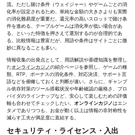
流。ただし賭け条件（ウェイジャー）やゲームごとの消
化率が設定されるため、単純な金額の大きさよりも実際
の消化難易度が重要だ。還元率の高いスロットで賭け条
件を進める、テーブルゲームは消化率が低い場合があ
る、といった特徴を押さえて選別するのが合理的であ
る。比較情報は豊富だが、用語や条件はサイトごとに微
妙に異なることも多い。
情報収集の出発点として、用語解説や基礎知識を整理し
た
オンラインカジノ
の紹介ページを参照し、ゲームの種
類、RTP、ボーナスの消化条件、対応決済、サポート言
語などを俯瞰しておくと判断が速い。さらに、ギャンブ
ル依存対策のツール搭載状況や年齢確認の厳格さ、プロ
バイダのラインナップなど、安心して楽しむための評価
軸も合わせてチェックしたい。
オンラインカジノ
はエン
タメでありつつも、お金が動く以上は情報の非対称性を
減らす工夫が満足度に直結する。
セキュリティ・ライセンス・入出