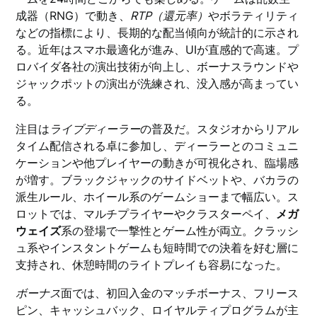
成器（RNG）で動き、
RTP（還元率）
やボラティリティ
などの指標により、長期的な配当傾向が統計的に示され
る。近年はスマホ最適化が進み、UIが直感的で高速。プ
ロバイダ各社の演出技術が向上し、ボーナスラウンドや
ジャックポットの演出が洗練され、没入感が高まってい
る。
注目は
ライブディーラー
の普及だ。スタジオからリアル
タイム配信される卓に参加し、ディーラーとのコミュニ
ケーションや他プレイヤーの動きが可視化され、臨場感
が増す。ブラックジャックのサイドベットや、バカラの
派生ルール、ホイール系のゲームショーまで幅広い。ス
ロットでは、マルチプライヤーやクラスターペイ、
メガ
ウェイズ
系の登場で一撃性とゲーム性が両立。クラッシ
ュ系やインスタントゲームも短時間での決着を好む層に
支持され、休憩時間のライトプレイも容易になった。
ボーナス
面では、初回入金のマッチボーナス、フリース
ピン、キャッシュバック、ロイヤルティプログラムが主