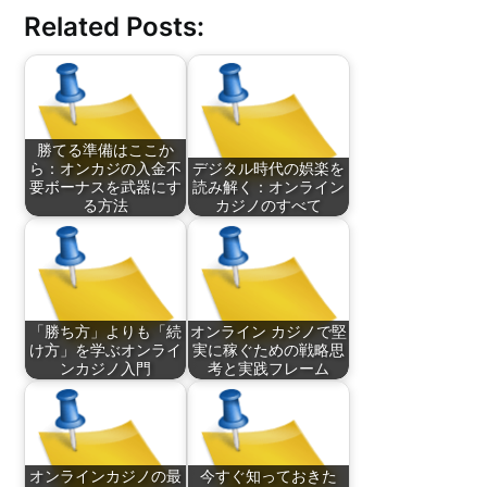
Related Posts:
勝てる準備はここか
ら：オンカジの入金不
デジタル時代の娯楽を
要ボーナスを武器にす
読み解く：オンライン
る方法
カジノのすべて
「勝ち方」よりも「続
オンライン カジノで堅
け方」を学ぶオンライ
実に稼ぐための戦略思
ンカジノ入門
考と実践フレーム
オンラインカジノの最
今すぐ知っておきた