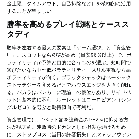
金上限、タイムアウト、自己排除など）を積極的に活用
することが望ましい。
勝率を高めるプレイ戦略とケースス
タディ
勝率を左右する最大の要素は「ゲーム選び」と「資金管
理」。スロットなら
RTP
が高め（目安96％以上）で、ボ
ラティリティが予算と目的に合うものを選ぶ。短時間で
遊びたいなら中〜低ボラティリティ、スリル重視なら高
ボラティリティが向く。ブラックジャックはベーシック
ストラテジーを覚えるだけでハウスエッジを大きく削れ
る。バカラはバンカーに理論上の優位があり、サイドベ
ットは基本的に不利。ルーレットはヨーロピアン（シン
グルゼロ）を選ぶと期待値面で有利だ。
資金管理では、1ベット額を総資金の1〜2％に抑える方
法が現実的。連敗時のドカンとした損失を避けるため
に、
ストップロス
（当日の許容損失）と
ストップウィン