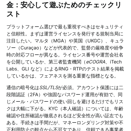
金：安心して遊ぶためのチェックリ
スト
プラットフォーム選びで最も重視すべきはセキュリティ
と信頼性。まずは運営ライセンスを発行する規制当局に
注目したい。マルタ（MGA）や英国（UKGC）、キュラ
ソー（Curaçao）などが代表的で、監督の厳格度や紛争
時の対応フローが異なる。ライセンス番号や運営会社名
を公開しているか、第三者監査機関（
eCOGRA
、iTech
Labs、GLI など）によるRNG・RTPのテスト結果を掲載
しているかは、フェアネスを測る重要な指標となる。
通信の暗号化は
SSL/TLS
が必須。アカウント保護には二
段階認証（2FA）や強固なパスワード運用が有効で、同
じメール・パスワードの使い回しを避けるだけでもリス
クは大幅に下がる。KYC（本人確認）については、年齢
確認や住所確認が徹底されるほど安全性が高い証左でも
ある。手続きは手間だが、マネーロンダリング対策や不
正利用防止の観点から不可欠であり、信頼できる事業者