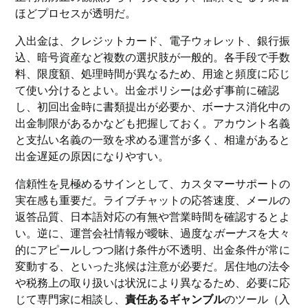
ほどプロセスが透明だ。
入出金は、クレジットカード、電子ウォレット、銀行振
込、暗号資産など複数の選択肢が一般的。各手段で手数
料、限度額、処理時間が異なるため、用途と頻度に応じ
て使い分けるとよい。出金ポリシーは必ず事前に確認
し、初回出金時に書類提出が必要か、ボーナス消化中の
出金制限があるかなども把握しておく。アカウント名義
と支払い名義の一致を求める運営が多く、相違があると
出金遅延の原因になりやすい。
信頼性を見極めるサインとして、カスタマーサポートの
実在感も重要だ。ライブチャットの応答速度、メールの
返答品質、日本語対応の有無や営業時間を確認するとよ
い。逆に、運営会社情報が曖昧、過度な
ボーナス
を大々
的にアピールしつつ賭け条件が不透明、出金条件が常に
変動する、といった兆候は注意が必要だ。居住地の法令
や税務上の取り扱いは状況により異なるため、必要に応
じて専門家に相談し、
責任あるギャンブル
のツール（入