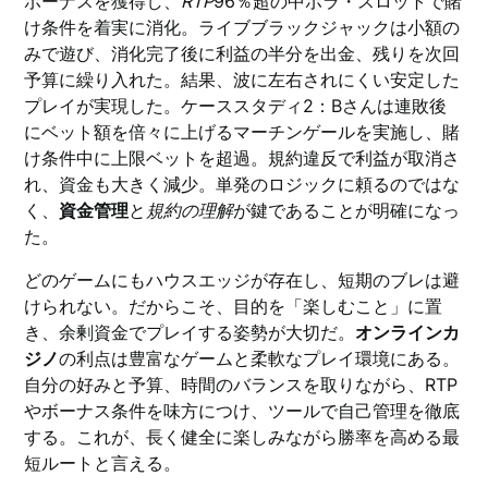
ボーナスを獲得し、
RTP
96％超の中ボラ・スロットで賭
け条件を着実に消化。ライブブラックジャックは小額の
みで遊び、消化完了後に利益の半分を出金、残りを次回
予算に繰り入れた。結果、波に左右されにくい安定した
プレイが実現した。ケーススタディ2：Bさんは連敗後
にベット額を倍々に上げるマーチンゲールを実施し、賭
け条件中に上限ベットを超過。規約違反で利益が取消さ
れ、資金も大きく減少。単発のロジックに頼るのではな
く、
資金管理
と
規約の理解
が鍵であることが明確になっ
た。
どのゲームにもハウスエッジが存在し、短期のブレは避
けられない。だからこそ、目的を「楽しむこと」に置
き、余剰資金でプレイする姿勢が大切だ。
オンラインカ
ジノ
の利点は豊富なゲームと柔軟なプレイ環境にある。
自分の好みと予算、時間のバランスを取りながら、RTP
やボーナス条件を味方につけ、ツールで自己管理を徹底
する。これが、長く健全に楽しみながら勝率を高める最
短ルートと言える。