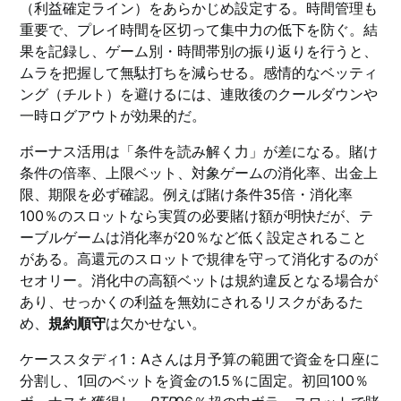
（利益確定ライン）をあらかじめ設定する。時間管理も
重要で、プレイ時間を区切って集中力の低下を防ぐ。結
果を記録し、ゲーム別・時間帯別の振り返りを行うと、
ムラを把握して無駄打ちを減らせる。感情的なベッティ
ング（チルト）を避けるには、連敗後のクールダウンや
一時ログアウトが効果的だ。
ボーナス活用は「条件を読み解く力」が差になる。賭け
条件の倍率、上限ベット、対象ゲームの消化率、出金上
限、期限を必ず確認。例えば賭け条件35倍・消化率
100％のスロットなら実質の必要賭け額が明快だが、テ
ーブルゲームは消化率が20％など低く設定されること
がある。高還元のスロットで規律を守って消化するのが
セオリー。消化中の高額ベットは規約違反となる場合が
あり、せっかくの利益を無効にされるリスクがあるた
め、
規約順守
は欠かせない。
ケーススタディ1：Aさんは月予算の範囲で資金を口座に
分割し、1回のベットを資金の1.5％に固定。初回100％