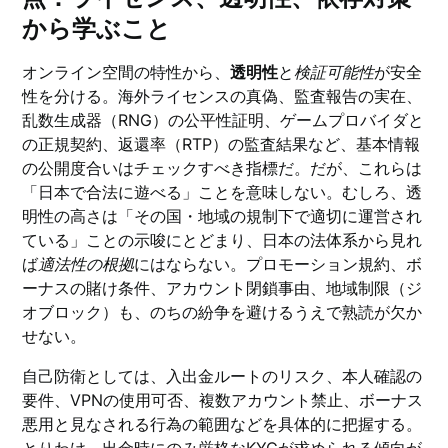
から学ぶこと
オンライン空間の特性から、
透明性
と
検証可能性
が安全
性を分ける。海外ライセンスの真偽、監査報告の実在、
乱数生成器（RNG）の公平性証明、ゲームプロバイダと
の正規契約、返還率（RTP）の監査結果など、基本情報
の公開度合いはチェックすべき指標だ。だが、これらは
「日本で合法に遊べる」ことを意味しない。むしろ、透
明性の高さは「その国・地域の規制下で適切に運営され
ている」ことの示唆にとどまり、日本の法体系から見れ
ば
適法性の根拠
にはならない。プロモーション規約、ボ
ーナスの賭け条件、アカウント閉鎖事由、地域制限（ジ
オブロック）も、のちの紛争を避けるうえで熟読が欠か
せない。
自己防衛としては、入出金ルートのリスク、本人確認の
要件、VPNの使用可否、複数アカウント禁止、ボーナス
悪用と見なされる行為の範囲などを具体的に把握する。