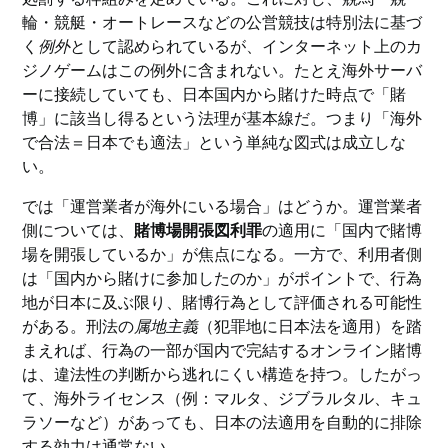
輪・競艇・オートレースなどの公営競技は特別法に基づ
く
例外
として認められているが、インターネット上のカ
ジノゲームはこの例外に含まれない。たとえ海外サーバ
ーに接続していても、日本国内から賭けた時点で「賭
博」に該当し得るという法理が基本線だ。つまり「海外
で合法＝日本でも適法」という単純な図式は成立しな
い。
では「運営業者が海外にいる場合」はどうか。運営業者
側については、
賭博場開張図利罪
の適用に「国内で賭博
場を開張しているか」が焦点になる。一方で、利用者側
は「国内から賭けに参加したのか」がポイントで、行為
地が日本に及ぶ限り、賭博行為として評価される可能性
がある。刑法の
属地主義
（犯罪地に日本法を適用）を踏
まえれば、行為の一部が国内で完結するオンライン賭博
は、違法性の判断から逃れにくい構造を持つ。したがっ
て、海外ライセンス（例：マルタ、ジブラルタル、キュ
ラソーなど）があっても、日本の法適用を自動的に排除
する効力は通常ない。