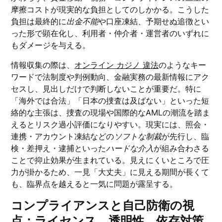
摩擦コストが現実的な負担としてのしかかる。こうした
負担は最終的に
出金不能
や口座凍結、予期せぬ追徴とい
った形で顕在化し、利用者・仲介者・運営者のいずれに
もダメージを与える。
情報収集の際は、
オンライン カジノ 違法
のようなキー
ワードで法制度や判例動向、金融実務の最新情報にアク
セスし、見出しだけで判断しないことが重要だ。特に
「海外では合法」「日本の捜査は及ばない」といった短
絡的な主張は、捜査の現場や国際的なAMLの潮流を踏ま
えるとリスク過小評価になりやすい。現実には、照会・
連携・アカウント凍結などの
ソフトな制裁
が先行し、臨
検・差押え・逮捕といった
ハードな介入
が組み合わさる
ことで抑止効果が生まれている。見えにくいところで圧
力が掛かるため、一見「大丈夫」に見える期間が長くて
も、臨界点を越えると一気に問題が露呈する。
コンプライアンスと自己防衛の視
点：ライセンス、透明性、依存対策