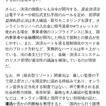
さらに、決済の側面からも法令が関与する。
資金決済法
は電子マネーや前払式支払手段のルールを定め、
犯罪収
益移転防止法
は本人確認・取引モニタリングを課す。オ
ンラインカジノへの入出金に暗号資産やeウォレットが
使われる場合、事業者側のコンプライアンスに加え、国
内事業者や金融機関が関与した時点で規制との接点が生
じやすい。また、決済ルートを巡る規制強化やカード会
社のブロック方針など、実務的なハードルは年々上がっ
ている。法の条文だけでなく、金融・決済エコシステム
の
リスク管理
が違法性の議論を補強しているのが現状
だ。
なお、IR（統合型リゾート）関連法は、厳しい監督の下
で
陸上型カジノ
を限定的に認める枠組みであり、オンラ
イン提供を正当化する制度ではない。IRで要求される反
社会的勢力排除、依存対策、厳格な本人確認や監査体制
などは、オンライン環境と混同できない別領域の話だ。
違法
か否かの判断軸を整理すると、「国内から行う賭博