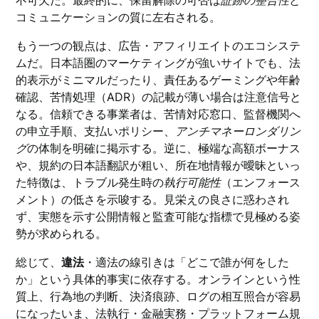
不可欠だ。最終的に、保留解除の可否は
証跡の整合性
と
コミュニケーションの質に左右される。
もう一つの観点は、広告・アフィリエイトのエコシステ
ムだ。日本語圏のマーケティングが強いサイトでも、法
的表示がミニマルだったり、責任あるゲーミングや年齢
確認、苦情処理（ADR）の記載が薄い場合は注意信号と
なる。信頼できる事業者は、苦情対応窓口、監督機関へ
の申立手順、支払いポリシー、
アンチマネーロンダリン
グ
の体制を明確に掲示する。逆に、極端な高額ボーナス
や、規約の日本語翻訳が粗い、所在地情報が曖昧といっ
た特徴は、トラブル発生時の
執行可能性
（エンフォース
メント）の低さを示唆する。見栄えの良さに惑わされ
ず、実態を示す公開情報と監査可能な指標で見極める姿
勢が求められる。
総じて、
違法
・適法の線引きは「どこで誰が何をした
か」という具体的事実に依存する。オンラインという性
質上、行為地の判断、決済痕跡、ログの相互照合が容易
になったいま、法執行・金融実務・プラットフォーム規