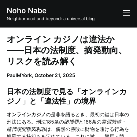
Skip
Noho Nabe
to
content
Neighborhood and beyond: a universal blog
オンライン カジノは違法か
——日本の法制度、摘発動向、
リスクを読み解く
PaulMYork,
October 21, 2025
日本の法制度で見る「オンラインカ
ジノ」と「違法性」の境界
オンラインカジノ
の是非を語るとき、最初の鍵は日本の
刑法にある。刑法185条の
賭博罪
と186条の
常習賭博・
賭博場開張図利罪
は、偶然の勝敗に財物を賭ける行為を
処罰する枠組みを定めている。これに対し、競馬・競