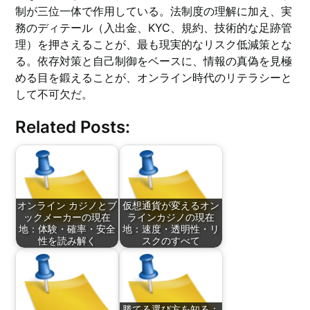
制が三位一体で作用している。法制度の理解に加え、実
務のディテール（入出金、KYC、規約、技術的な足跡管
理）を押さえることが、最も現実的なリスク低減策とな
る。依存対策と自己制御をベースに、情報の真偽を見極
める目を鍛えることが、オンライン時代のリテラシーと
して不可欠だ。
Related Posts:
オンライン カジノとブ
仮想通貨が変えるオン
ックメーカーの現在
ラインカジノの現在
地：体験・確率・安全
地：速度・透明性・リ
性を読み解く
スクのすべて
勝てる選び方を知る：