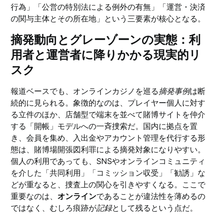
行為」「公営の特別法による例外の有無」「運営・決済
の関与主体とその所在地」という三要素が核心となる。
摘発動向とグレーゾーンの実態：利
用者と運営者に降りかかる現実的リ
スク
報道ベースでも、オンラインカジノを巡る
摘発事例
は断
続的に見られる。象徴的なのは、プレイヤー個人に対す
る立件のほか、店舗型で端末を並べて賭博サイトを仲介
する「開帳」モデルへの一斉捜索だ。国内に拠点を置
き、会員を集め、入出金やアカウント管理を代行する形
態は、賭博場開張図利罪による摘発対象になりやすい。
個人の利用であっても、SNSやオンラインコミュニティ
を介した「共同利用」「コミッション収受」「勧誘」な
どが重なると、捜査上の関心を引きやすくなる。ここで
重要なのは、
オンライン
であることが違法性を薄めるの
ではなく、むしろ痕跡が
記録
として残るという点だ。