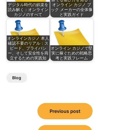
デジタル時代の娯楽を
オンライン カジノ ブ
読み解く：オンライン
ック メーカーの全体像
カジノのすべて
と実践ガイド
オンラインカジノ 本人
確認不要のリアル：ス
ピード、プライバシ
オンライン カジノで堅
ー、そして安全性を両
実に稼ぐための戦略思
立するための実践知
考と実践フレーム
Blog
Post
Previous post
navigation