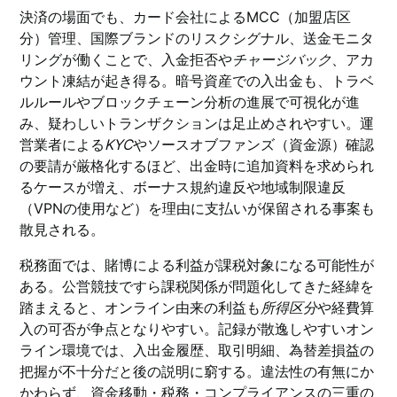
決済の場面でも、カード会社によるMCC（加盟店区
分）管理、国際ブランドのリスクシグナル、送金モニタ
リングが働くことで、入金拒否や
チャージバック
、アカ
ウント凍結が起き得る。暗号資産での入出金も、トラベ
ルルールやブロックチェーン分析の進展で可視化が進
み、疑わしいトランザクションは足止めされやすい。運
営業者による
KYC
やソースオブファンズ（資金源）確認
の要請が厳格化するほど、出金時に追加資料を求められ
るケースが増え、ボーナス規約違反や地域制限違反
（VPNの使用など）を理由に支払いが保留される事案も
散見される。
税務面では、賭博による利益が課税対象になる可能性が
ある。公営競技ですら課税関係が問題化してきた経緯を
踏まえると、オンライン由来の利益も
所得区分
や経費算
入の可否が争点となりやすい。記録が散逸しやすいオン
ライン環境では、入出金履歴、取引明細、為替差損益の
把握が不十分だと後の説明に窮する。違法性の有無にか
かわらず、資金移動・税務・コンプライアンスの三重の