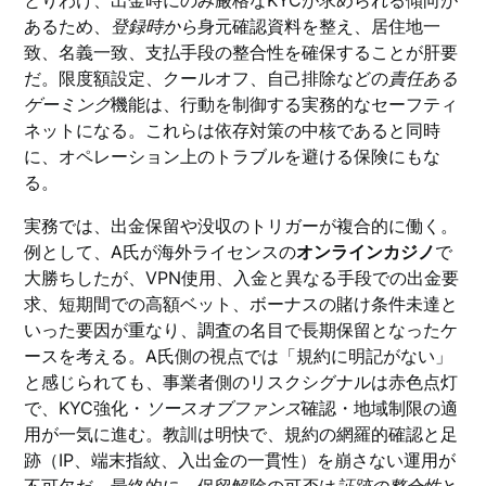
とりわけ、出金時にのみ厳格なKYCが求められる傾向が
あるため、
登録時から
身元確認資料を整え、居住地一
致、名義一致、支払手段の整合性を確保することが肝要
だ。限度額設定、クールオフ、自己排除などの
責任ある
ゲーミング
機能は、行動を制御する実務的なセーフティ
ネットになる。これらは依存対策の中核であると同時
に、オペレーション上のトラブルを避ける保険にもな
る。
実務では、出金保留や没収のトリガーが複合的に働く。
例として、A氏が海外ライセンスの
オンラインカジノ
で
大勝ちしたが、VPN使用、入金と異なる手段での出金要
求、短期間での高額ベット、ボーナスの賭け条件未達と
いった要因が重なり、調査の名目で長期保留となったケ
ースを考える。A氏側の視点では「規約に明記がない」
と感じられても、事業者側のリスクシグナルは赤色点灯
で、KYC強化・
ソースオブファンズ
確認・地域制限の適
用が一気に進む。教訓は明快で、規約の網羅的確認と足
跡（IP、端末指紋、入出金の一貫性）を崩さない運用が