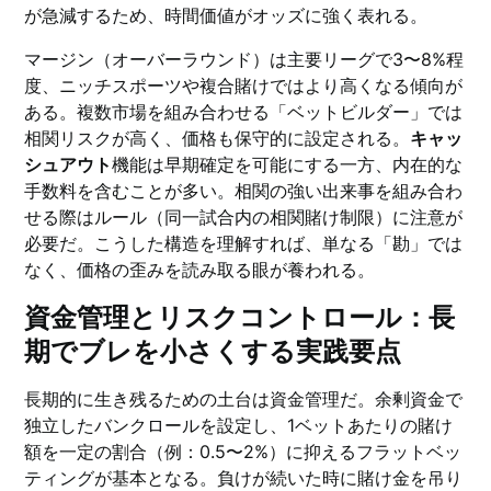
が急減するため、時間価値がオッズに強く表れる。
マージン（オーバーラウンド）は主要リーグで3〜8%程
度、ニッチスポーツや複合賭けではより高くなる傾向が
ある。複数市場を組み合わせる「ベットビルダー」では
相関リスクが高く、価格も保守的に設定される。
キャッ
シュアウト
機能は早期確定を可能にする一方、内在的な
手数料を含むことが多い。相関の強い出来事を組み合わ
せる際はルール（同一試合内の相関賭け制限）に注意が
必要だ。こうした構造を理解すれば、単なる「勘」では
なく、価格の歪みを読み取る眼が養われる。
資金管理とリスクコントロール：長
期でブレを小さくする実践要点
長期的に生き残るための土台は資金管理だ。余剰資金で
独立したバンクロールを設定し、1ベットあたりの賭け
額を一定の割合（例：0.5〜2%）に抑えるフラットベッ
ティングが基本となる。負けが続いた時に賭け金を吊り