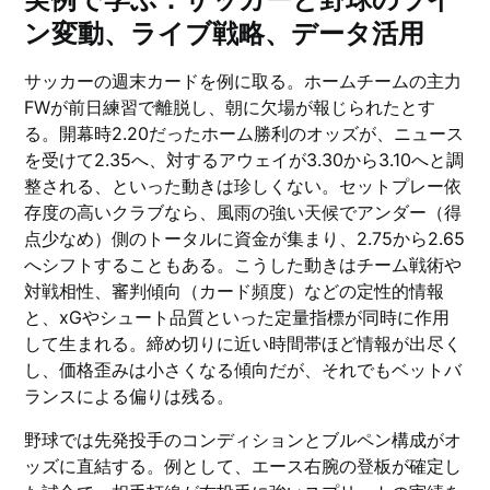
ン変動、ライブ戦略、データ活用
サッカーの週末カードを例に取る。ホームチームの主力
FWが前日練習で離脱し、朝に欠場が報じられたとす
る。開幕時2.20だったホーム勝利のオッズが、ニュース
を受けて2.35へ、対するアウェイが3.30から3.10へと調
整される、といった動きは珍しくない。セットプレー依
存度の高いクラブなら、風雨の強い天候でアンダー（得
点少なめ）側のトータルに資金が集まり、2.75から2.65
へシフトすることもある。こうした動きはチーム戦術や
対戦相性、審判傾向（カード頻度）などの定性的情報
と、xGやシュート品質といった定量指標が同時に作用
して生まれる。締め切りに近い時間帯ほど情報が出尽く
し、価格歪みは小さくなる傾向だが、それでもベットバ
ランスによる偏りは残る。
野球では先発投手のコンディションとブルペン構成がオ
ッズに直結する。例として、エース右腕の登板が確定し