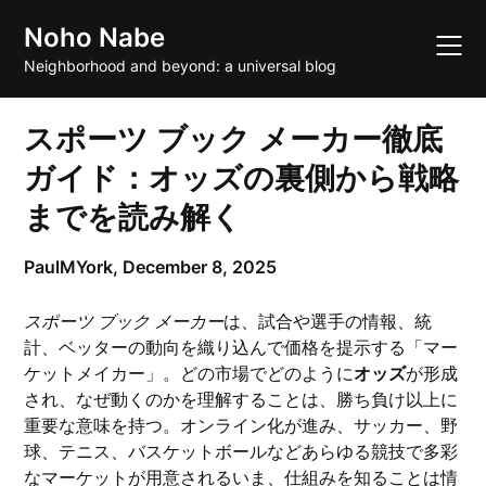
Skip
Noho Nabe
to
content
Neighborhood and beyond: a universal blog
スポーツ ブック メーカー徹底
ガイド：オッズの裏側から戦略
までを読み解く
PaulMYork,
December 8, 2025
スポーツ ブック メーカー
は、試合や選手の情報、統
計、ベッターの動向を織り込んで価格を提示する「マー
ケットメイカー」。どの市場でどのように
オッズ
が形成
され、なぜ動くのかを理解することは、勝ち負け以上に
重要な意味を持つ。オンライン化が進み、サッカー、野
球、テニス、バスケットボールなどあらゆる競技で多彩
なマーケットが用意されるいま、仕組みを知ることは情