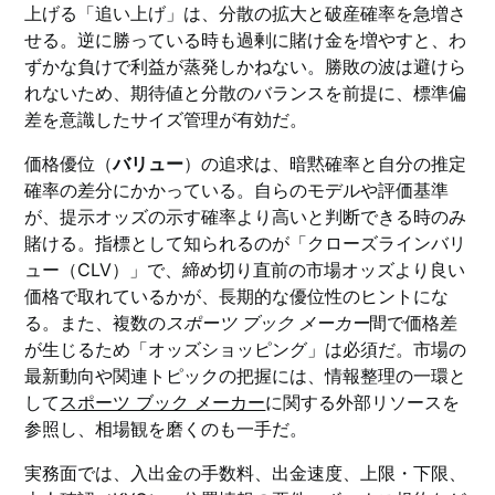
上げる「追い上げ」は、分散の拡大と破産確率を急増さ
せる。逆に勝っている時も過剰に賭け金を増やすと、わ
ずかな負けで利益が蒸発しかねない。勝敗の波は避けら
れないため、期待値と分散のバランスを前提に、標準偏
差を意識したサイズ管理が有効だ。
価格優位（
バリュー
）の追求は、暗黙確率と自分の推定
確率の差分にかかっている。自らのモデルや評価基準
が、提示オッズの示す確率より高いと判断できる時のみ
賭ける。指標として知られるのが「クローズラインバリ
ュー（CLV）」で、締め切り直前の市場オッズより良い
価格で取れているかが、長期的な優位性のヒントにな
る。また、複数の
スポーツ ブック メーカー
間で価格差
が生じるため「オッズショッピング」は必須だ。市場の
最新動向や関連トピックの把握には、情報整理の一環と
して
スポーツ ブック メーカー
に関する外部リソースを
参照し、相場観を磨くのも一手だ。
実務面では、入出金の手数料、出金速度、上限・下限、