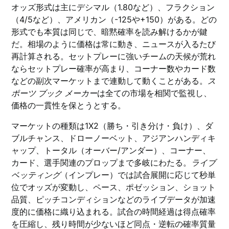
オッズ形式は主にデシマル（1.80など）、フラクション
（4/5など）、アメリカン（-125や+150）がある。どの
形式でも本質は同じで、暗黙確率を読み解けるかが鍵
だ。相場のように価格は常に動き、ニュースが入るたび
再計算される。セットプレーに強いチームの天候が荒れ
ならセットプレー確率が高まり、コーナー数やカード数
などの副次マーケットまで連動して動くことがある。
ス
ポーツ ブック メーカー
は全ての市場を相関で監視し、
価格の一貫性を保とうとする。
マーケットの種類は1X2（勝ち・引き分け・負け）、ダ
ブルチャンス、ドローノーベット、アジアンハンディキ
ャップ、トータル（オーバー/アンダー）、コーナー、
カード、選手関連のプロップまで多岐にわたる。
ライブ
ベッティング
（インプレー）では試合展開に応じて秒単
位でオッズが変動し、ペース、ポゼッション、ショット
品質、ピッチコンディションなどのライブデータが加速
度的に価格に織り込まれる。試合の時間経過は得点確率
を圧縮し、残り時間が少ないほど同点・逆転の確率質量