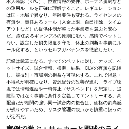
本人確認（KYC）、位置情報の要件、ボーナス規約など
の運用ルールを正確に理解すること。レギュレーション
は国・地域で異なり、年齢要件も変わる。ライセンスの
有無や、責任あるツール（入金上限、自己排除、タイム
アウトなど）の提供体制が整った事業者を選ぶと安心
だ。
責任あるギャンブル
の原則に沿い、感情でベットし
ない、設定した損失限度を守る、休止の判断を事前にル
ール化する、というセルフガバナンスを徹底したい。
記録は武器になる。すべてのベットに対し、オッズ、ベ
ットサイズ、試合情報、根拠、結果、CLVの有無を記帳
し、競技別・市場別の損益を可視化する。これで得意・
不得意が明確になり、資源配分の改善が進む。ライブ環
境では情報遅延や一時停止（サスペンド）を想定し、追
随型ではなく事前に条件を定義してエントリーする。高
配当だが相関の強い同一試合内の複合は、価格の割高感
が残りやすいため、
リスク管理
の観点から慎重に扱うの
が定石だ。
実例で学ぶ：サッカーと野球のライ