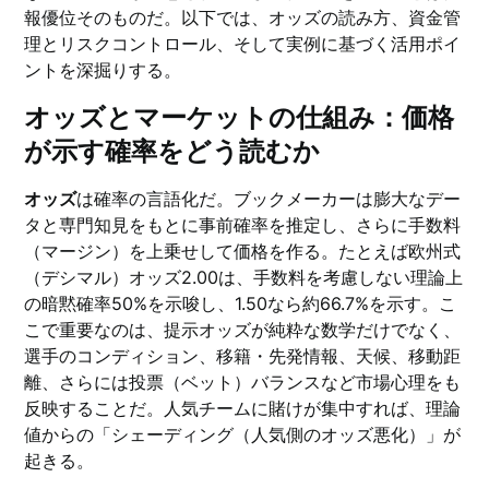
報優位そのものだ。以下では、オッズの読み方、資金管
理とリスクコントロール、そして実例に基づく活用ポイ
ントを深掘りする。
オッズとマーケットの仕組み：価格
が示す確率をどう読むか
オッズ
は確率の言語化だ。ブックメーカーは膨大なデー
タと専門知見をもとに事前確率を推定し、さらに手数料
（マージン）を上乗せして価格を作る。たとえば欧州式
（デシマル）オッズ2.00は、手数料を考慮しない理論上
の暗黙確率50%を示唆し、1.50なら約66.7%を示す。こ
こで重要なのは、提示オッズが純粋な数学だけでなく、
選手のコンディション、移籍・先発情報、天候、移動距
離、さらには投票（ベット）バランスなど市場心理をも
反映することだ。人気チームに賭けが集中すれば、理論
値からの「シェーディング（人気側のオッズ悪化）」が
起きる。