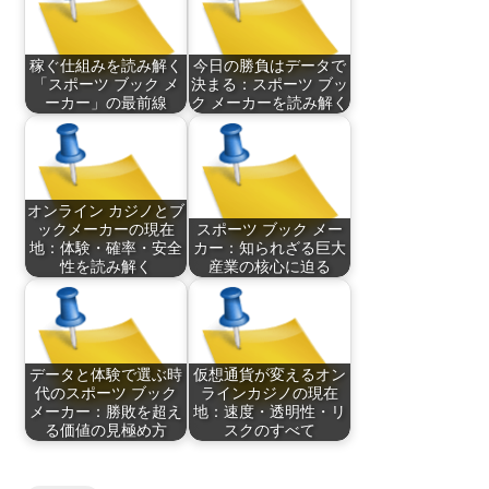
稼ぐ仕組みを読み解く
今日の勝負はデータで
「スポーツ ブック メ
決まる：スポーツ ブッ
ーカー」の最前線
ク メーカーを読み解く
オンライン カジノとブ
ックメーカーの現在
スポーツ ブック メー
地：体験・確率・安全
カー：知られざる巨大
性を読み解く
産業の核心に迫る
データと体験で選ぶ時
仮想通貨が変えるオン
代のスポーツ ブック
ラインカジノの現在
メーカー：勝敗を超え
地：速度・透明性・リ
る価値の見極め方
スクのすべて