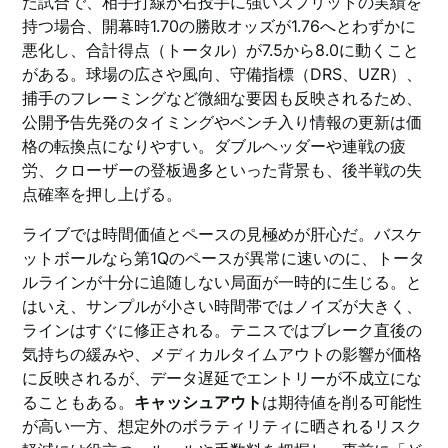
た試合で、相手打線が右投手に強いスプリットの実績を
持つ場合、開幕時1.70の勝敗オッズが1.76へとわずかに
悪化し、合計得点（トータル）が7.5から8.0に動くこと
がある。球場の広さや風向、守備指標（DRS、UZR）、
捕手のフレーミングなど微細な要因も反映されるため、
公開予告先発のタイミングやベンチ入り情報の更新は価
格の転換点になりやすい。ダブルヘッダーや連戦の疲
労、クローザーの登板過多といった背景も、後半戦の失
点確率を押し上げる。
ライブでは時間価値とペースの見極めが肝心だ。バスケ
ットボールなら第1Qのペースが異常に速いのに、トータ
ルラインが十分に追随しない局面が一時的に生じる。と
はいえ、サンプルが小さい時間帯ではノイズが大きく、
ラインはすぐに修正される。テニスではブレーク直後の
気持ちの緩みや、メディカルタイムアウトの影響が価格
に反映されるが、データ遅延でエントリーが不成立にな
ることもある。
キャッシュアウト
は期待値を削る可能性
が高い一方、想定外のボラティリティに晒されるリスク