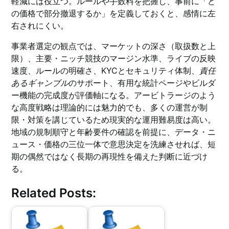
軽減には役立つ。ルールや手数料を把握し、事前に「ど
の価格で部分撤退するか」を定義しておくと、感情に左
右されにくい。
事業者選定の観点では、マーケットの深さ（取扱数と上
限）、主要・ニッチ競技のマージン水準、ライブの反映
速度、ルールの明確さ、KYCとセキュリティ体制、
責任
あるギャンブル
のサポート、有用な統計ページやビルダ
ー機能の完成度が評価軸になる。アービトラージのよう
な高度戦略は理論的には魅力的でも、多くの運営が制
限・対策を講じているため現実的な運用難易度は高い。
地域の規制順守と年齢要件の確認を前提に、データ・ニ
ュース・価格の三位一体で意思決定を洗練させれば、短
期の偶然ではなく長期の再現性を備えた判断に近づけ
る。
Related Posts: