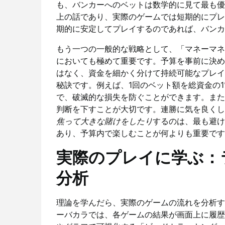
も、バンカーへのベットは数学的に見て最も優
上の話であり、実際のゲームでは短期的にプレ
期的に安定してプレイするのであれば、バンカ
もう一つの一般的な戦略として、「マネーマネ
においても極めて重要です。予算を事前に決め
はなく、資金を細かく分けて持続可能なプレイ
秘訣です。例えば、1回のベット額を総資金の
で、破滅的な損失を防ぐことができます。また
判断を下すことが大切です。連勝に気を良くし
焦って大きな賭けをしたり
するのは、最も避け
あり、予算内で楽しむことが何よりも重要です
実際のプレイに学ぶ：
分析
理論を学んだら、実際のゲームの流れを分析す
ーバカラでは、各ゲームの結果が画面上に履歴