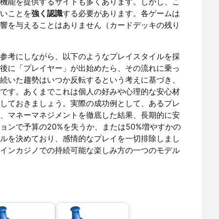
機能を提供するサイトも多くあります。しかし、こ
いことを
強く認識
する必要があります。各ゲームは
響を与えることはありません（カードデッキの残り
参考にしながら、以下のようなプレイスタイルを採
後に「プレイヤー」が出始めたら、その流れに乗っ
続いた趨勢はいつか反転するという考えに基づき、
です。あくまでこれは個人の好みや心理的な安心材
しておきましょう。実際の成功例として、あるプレ
、マネーマネジメントを徹底した結果、長期的に安
ョンで予算の20%を失うか、または50%増やすかの
ルを決めており、感情的なプレイを一切排除しまし
インカジノでの持続可能な楽しみ方の一つのモデル