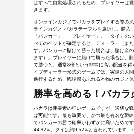
はすべて自動処理されるため、プレイヤーは覚
きます。
オンラインカジノでバカラをプレイする際の流
ラインカジノ バカラ
テーブルを選択し、購入
「バンカー」、「プレイヤー」、「タイ」のい
べてのベットが確定すると、ディーラー（また
す。バンカーに賭けて勝った場合は、賭け金の
ます）。プレイヤーに賭けて勝った場合は、賭
て勝つと、通常8倍という非常に高い配当を得
イブディーラー形式のゲームでは、実際の人間
進行するため、臨場感あふれる本物のカジノ体
勝率を高める！バカラ
バカラは運要素の強いゲームですが、適切な戦
は可能です。最も重要で、かつ最も有名な戦略
てバンカーの勝つ確率がわずかに高いためです。
44.62%、タイは約9.52%と言われていま