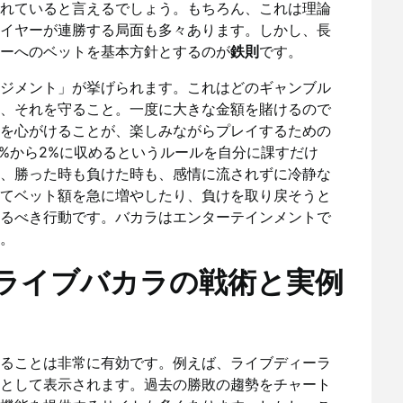
れていると言えるでしょう。もちろん、これは理論
イヤーが連勝する局面も多々あります。しかし、長
ーへのベットを基本方針とするのが
鉄則
です。
ジメント」が挙げられます。これはどのギャンブル
、それを守ること。一度に大きな金額を賭けるので
を心がけることが、楽しみながらプレイするための
1%から2%に収めるというルールを自分に課すだけ
、勝った時も負けた時も、感情に流されずに冷静な
てベット額を急に増やしたり、負けを取り戻そうと
るべき行動です。バカラはエンターテインメントで
。
ライブバカラの戦術と実例
ることは非常に有効です。例えば、ライブディーラ
として表示されます。過去の勝敗の趨勢をチャート