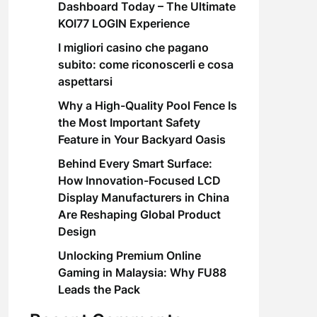
Dashboard Today – The Ultimate
KOI77 LOGIN Experience
I migliori casino che pagano
subito: come riconoscerli e cosa
aspettarsi
Why a High-Quality Pool Fence Is
the Most Important Safety
Feature in Your Backyard Oasis
Behind Every Smart Surface:
How Innovation-Focused LCD
Display Manufacturers in China
Are Reshaping Global Product
Design
Unlocking Premium Online
Gaming in Malaysia: Why FU88
Leads the Pack