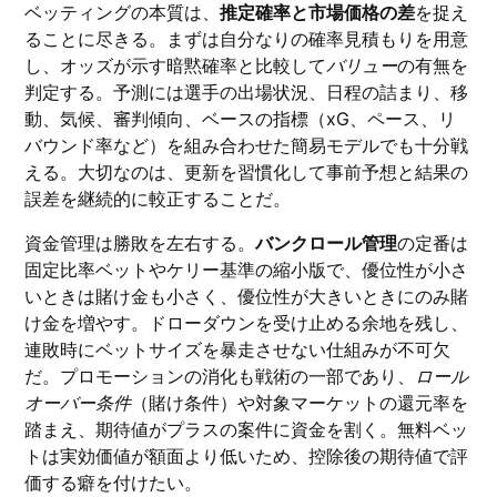
ベッティングの本質は、
推定確率と市場価格の差
を捉え
ることに尽きる。まずは自分なりの確率見積もりを用意
し、オッズが示す暗黙確率と比較して
バリュー
の有無を
判定する。予測には選手の出場状況、日程の詰まり、移
動、気候、審判傾向、ベースの指標（xG、ペース、リ
バウンド率など）を組み合わせた簡易モデルでも十分戦
える。大切なのは、更新を習慣化して事前予想と結果の
誤差を継続的に較正することだ。
資金管理は勝敗を左右する。
バンクロール管理
の定番は
固定比率ベットやケリー基準の縮小版で、優位性が小さ
いときは賭け金も小さく、優位性が大きいときにのみ賭
け金を増やす。ドローダウンを受け止める余地を残し、
連敗時にベットサイズを暴走させない仕組みが不可欠
だ。プロモーションの消化も戦術の一部であり、
ロール
オーバー条件
（賭け条件）や対象マーケットの還元率を
踏まえ、期待値がプラスの案件に資金を割く。無料ベッ
トは実効価値が額面より低いため、控除後の期待値で評
価する癖を付けたい。