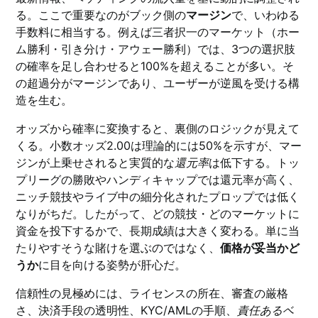
る。ここで重要なのがブック側の
マージン
で、いわゆる
手数料に相当する。例えば三者択一のマーケット（ホー
ム勝利・引き分け・アウェー勝利）では、3つの選択肢
の確率を足し合わせると100%を超えることが多い。そ
の超過分がマージンであり、ユーザーが逆風を受ける構
造を生む。
オッズから確率に変換すると、裏側のロジックが見えて
くる。小数オッズ2.00は理論的には50%を示すが、マー
ジンが上乗せされると実質的な
還元率
は低下する。トッ
プリーグの勝敗やハンディキャップでは還元率が高く、
ニッチ競技やライブ中の細分化されたプロップでは低く
なりがちだ。したがって、どの競技・どのマーケットに
資金を投下するかで、長期成績は大きく変わる。単に当
たりやすそうな賭けを選ぶのではなく、
価格が妥当かど
うか
に目を向ける姿勢が肝心だ。
信頼性の見極めには、ライセンスの所在、審査の厳格
さ、決済手段の透明性、KYC/AMLの手順、
責任あるベ