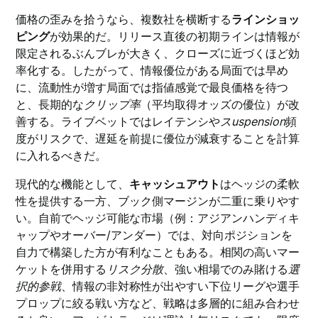
価格の歪みを拾うなら、複数社を横断する
ラインショッ
ピング
が効果的だ。リリース直後の初期ラインは情報が
限定されるぶんブレが大きく、クローズに近づくほど効
率化する。したがって、情報優位がある局面では早め
に、流動性が増す局面では指値感覚で最良価格を待つ
と、長期的な
クリップ率
（平均取得オッズの優位）が改
善する。ライブベットではレイテンシや
スuspension
頻
度がリスクで、遅延を前提に優位が減衰することを計算
に入れるべきだ。
現代的な機能として、
キャッシュアウト
はヘッジの柔軟
性を提供する一方、ブック側マージンが二重に乗りやす
い。自前でヘッジ可能な市場（例：アジアンハンディキ
ャップやオーバー/アンダー）では、対向ポジションを
自力で構築した方が有利なこともある。相関の高いマー
ケットを併用する
リスク分散
、強い相場でのみ賭ける
選
択的参戦
、情報の非対称性が出やすい下位リーグや選手
プロップに絞る戦い方など、戦略は多層的に組み合わせ