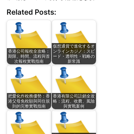
Related Posts:
仮想通貨で進化するオ
香港公司報稅全攻略：
ンラインカジノ：スピ
期限、時間、流程與首
ード・透明性・戦略の
次報稅實戰指南
新常識
把愛化作稅務優勢：香
香港有限公司註銷全攻
港父母免稅額與同住規
略：流程、收費、風險
則的完整實戰指南
與實戰案例