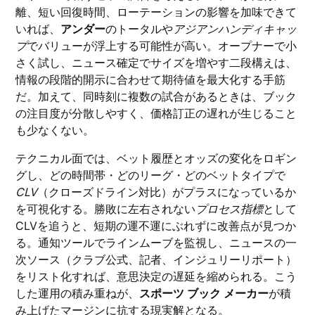
離、短い回復時間、ローテーションの影響を加味できて
いれば、
アンダー
のトータルや
アジアンハンディキャッ
プ
でバリューが浮上する可能性が高い。オープナーで小
さく試し、ニュース確定でサイズを増やす二段構えは、
情報の段階的開示に合わせて期待値を最大化する手筋
だ。加えて、同時刻に複数の試合があるときは、ブック
の注目度が分散しやすく、価格訂正の遅れが生じること
も少なくない。
テクニカル面では、ベット履歴とオッズの変化をロギン
グし、どの時間帯・どのリーグ・どのベットタイプで
CLV
（クローズドライン対比）がプラスになっているか
を可視化する。勝敗に左右されない
プロセス指標
として
CLVを追うと、短期の運不運にぶれずに改善点が見つか
る。通知ツールでラインムーブを監視し、ニュースの一
次ソース（クラブ公式、記者、インジュリーリポート）
をリスト化すれば、意思決定の遅延を縮められる。こう
した運用の積み重ねが、
スポーツ ブック メーカー
が積
み上げたマージンに抗する現実解となる。