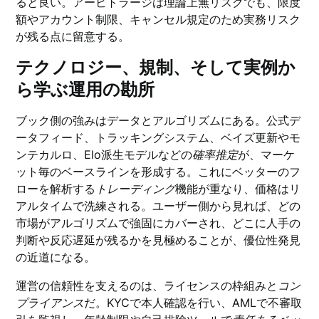
ると良い。アービトラージは理論上無リスクでも、限度
額やアカウント制限、キャンセル規定のため実務リスク
が残る点に留意する。
テクノロジー、規制、そして実例か
ら学ぶ運用の勘所
ブック側の強みはデータとアルゴリズムにある。公式デ
ータフィード、トラッキングシステム、ベイズ更新やモ
ンテカルロ、Elo派生モデルなどの
確率推定
が、マーケ
ット毎のベースラインを形成する。これにベッターのフ
ローを解析する
トレーディング
機能が重なり、価格はリ
アルタイムで洗練される。ユーザー側から見れば、どの
市場がアルゴリズムで強固にカバーされ、どこに人手の
判断や反応遅延が残るかを見極めることが、優位性発見
の近道になる。
運営の信頼性を支えるのは、ライセンスの枠組みと
コン
プライアンス
だ。KYCで本人確認を行い、AMLで不審取