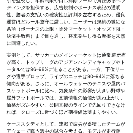
引を監視し、年齢制限や自己排除ツールで
責任あるベッ
ティング
を担保する。広告規制やボーナス表記の透明
性、勝者の支払いの確実性は評判を左右するため、優良
運営ほどルール遵守に厳しい。ユーザーは規約の微細な
条項（ボーナスの上限・除外マーケット・オッズ下限・
決済手数料）まで目を通し、将来発生し得る摩擦を未然
に回避したい。
実例として、サッカーのメインマーケットは通常
還元率
が高く、トップリーグのアジアンハンディキャップやト
ータルでは96–98%に迫ることがある。一方、下位リー
グや選手プロップ、ライブのニッチは90–94%に落ちる
傾向がある。さらに、オールウェザーのテニスや屋内バ
スケットボールに比べ、気象条件の影響が大きい野球や
屋外フットボールでは、直前情報の価値が跳ね上がり、
価格が
ズレ
やすい。公開直後のラインで先回りできなけ
れば、クローズに近づくほど期待値は薄まりやすい。
ケーススタディとして、連戦で疲労が蓄積したチームが
アウェーで戦う週中の試合を考える。モデルが走行距