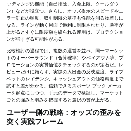
ッティング
の機能（自己排除、入金上限、クールダウ
ン）などが役立つ。さらに、オッズ提示のスピードやエ
ラー訂正の頻度、取引制限の基準も性能を測る物差しに
なる。ラインが動く局面で過剰に制限されたり、勝率が
上がるとすぐに限度額を絞られる運用は、プロテクショ
ンが強すぎる可能性がある。
比較検討の過程では、複数の運営を並べ、同一マーケッ
トのオーバーラウンド（合算確率）や
ペイアウト率
、プ
ロモーションの実質価値をチェックするのが定石だ。レ
ビューだけに頼らず、実際の入出金の反映速度、ライブ
ベットの
レイテンシ
、キャッシュアウトの価格精度まで
試すと差が分かる。信頼できる
スポーツ ブック メーカ
ー
を起点にしつつ、手元のデータで検証し、マーケット
ごとの強みと弱みを把握すると選択の質が上がる。
ユーザー側の戦略：オッズの歪みを
突く実践フレーム