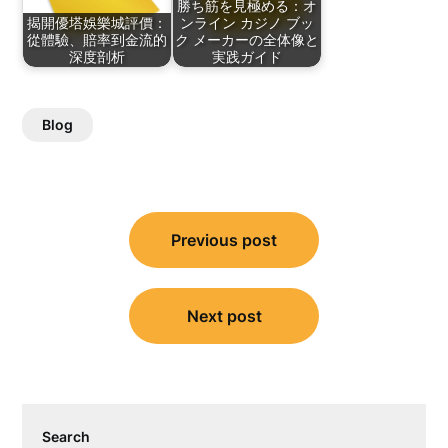
勝ち筋を見極める：オ
揭開優塔娛樂城評價：
ンライン カジノ ブッ
從體驗、賠率到金流的
ク メーカーの全体像と
深度剖析
実践ガイド
Blog
Post
Previous post
navigation
Next post
Search