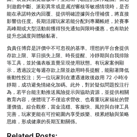
到遊戲中斷、派彩異常或是
風控
審核等敏感情境時，是否
能在承諾時效內回覆、提供明確證據與合理補償，將直接
影響信任度。長期活躍玩家若能分配到專屬帳經，於賽事
高峰期或大型活動前獲得預先通知與限時優惠，也有助於
提升忠誠度與體驗黏著。
負責任博弈是評價中不可忽視的基準。理想的平台會提供
存款上限、單日損失上限、時長提醒、冷靜期與自我排除
等工具，並於儀表板直覺呈現使用狀態。有玩家案例顯
示，透過設定每週存款上限並啟用時長提醒，能顯著降低
衝動性投注；另一位玩家則在遭遇連敗後啟用 72 小時冷
靜期，成功避免情緒化加碼。此外，對於疑似問題投注行
為，若平台能主動推送風險提示與協助資源，並提供相關
教育內容，便體現了不僅追求營收、也看重玩家福祉的營
運價值。綜合觀察，當金流穩、客服快、風控與自律工具
完善，玩家更能在可控範圍內享受娛樂、積累經驗與策略
思維，形成健康的長期互動關係。
Related Posts: