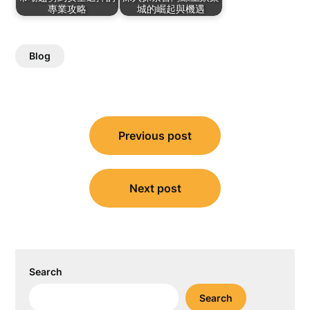
專業攻略
城的崛起與機遇
Blog
Post
Previous post
navigation
Next post
Search
Search