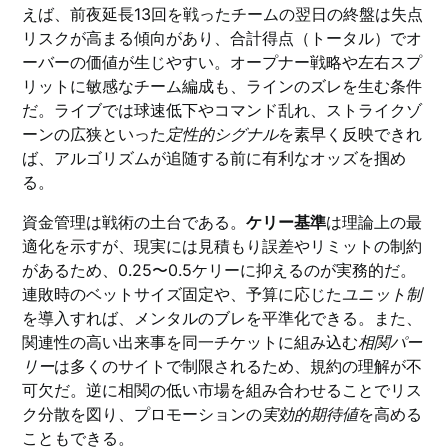
えば、前夜延長13回を戦ったチームの翌日の終盤は失点
リスクが高まる傾向があり、合計得点（トータル）でオ
ーバーの価値が生じやすい。オープナー戦略や左右スプ
リットに敏感なチーム編成も、ラインのズレを生む条件
だ。ライブでは球速低下やコマンド乱れ、ストライクゾ
ーンの広狭といった
定性的シグナル
を素早く反映できれ
ば、アルゴリズムが追随する前に有利なオッズを掴め
る。
資金管理は戦術の土台である。
ケリー基準
は理論上の最
適化を示すが、現実には見積もり誤差やリミットの制約
があるため、0.25〜0.5ケリーに抑えるのが実務的だ。
連敗時のベットサイズ固定や、予算に応じた
ユニット制
を導入すれば、メンタルのブレを平準化できる。また、
関連性の高い出来事を同一チケットに組み込む
相関パー
リー
は多くのサイトで制限されるため、規約の理解が不
可欠だ。逆に相関の低い市場を組み合わせることでリス
ク分散を図り、プロモーションの
実効的期待値
を高める
こともできる。