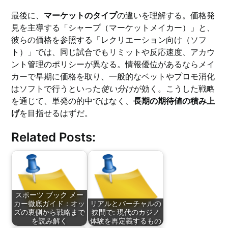
最後に、
マーケットのタイプ
の違いを理解する。価格発
見を主導する「シャープ（マーケットメイカー）」と、
彼らの価格を参照する「レクリエーション向け（ソフ
ト）」では、同じ試合でもリミットや反応速度、アカウ
ント管理のポリシーが異なる。情報優位があるならメイ
カーで早期に価格を取り、一般的なベットやプロモ消化
はソフトで行うといった
使い分け
が効く。こうした戦略
を通じて、単発の的中ではなく、
長期の期待値の積み上
げ
を目指せるはずだ。
Related Posts:
スポーツ ブック メー
カー徹底ガイド：オッ
リアルとバーチャルの
ズの裏側から戦略まで
狭間で: 現代のカジノ
を読み解く
体験を再定義するもの