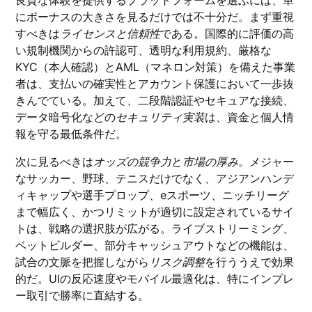
良質な体験を提供するプラットフォームを選ぶには、単
にボーナスの大きさを見るだけでは不十分だ。まず重視
すべきは
ライセンスと信頼性
である。国際的に評価の高
い規制機関からの許認可、透明な利用規約、厳格な
KYC（本人確認）とAML（マネロン対策）を備えた事業
者は、支払いの確実性とアカウント保護において一歩抜
きんでている。加えて、二段階認証やセキュアな接続、
データ暗号化などの
セキュリティ実装
は、資金と個人情
報を守る最低条件だ。
次に見るべきは
オッズの競争力
と
市場の厚み
。メジャー
なサッカー、野球、テニスだけでなく、アジアンハンデ
ィキャップや選手プロップ、eスポーツ、ニッチリーグ
まで幅広く、かつリミットが適切に設定されているサイ
トは、戦略の選択肢が広がる。ライブストリーミング、
ベットビルダー、部分キャッシュアウトなどの機能は、
試合の文脈を把握しながら
リスク調整
を行ううえで効果
的だ。UIの反応速度やモバイル最適化は、特にインプレ
ー取引で勝率に直結する。