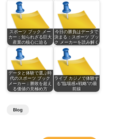
スポーツ ブック メー
今日の勝負はデータで
カー：知られざる巨大
決まる：スポーツ ブッ
産業の核心に迫る
ク メーカーを読み解く
データと体験で選ぶ時
代のスポーツ ブック
ライブ カジノで体験す
メーカー：勝敗を超え
る“臨場感×戦略”の最
る価値の見極め方
前線
Blog
Post