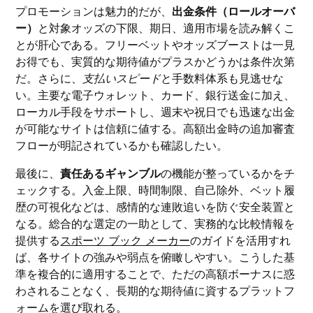
プロモーションは魅力的だが、
出金条件（ロールオーバ
ー）
と対象オッズの下限、期日、適用市場を読み解くこ
とが肝心である。フリーベットやオッズブーストは一見
お得でも、実質的な期待値がプラスかどうかは条件次第
だ。さらに、
支払いスピード
と手数料体系も見逃せな
い。主要な電子ウォレット、カード、銀行送金に加え、
ローカル手段をサポートし、週末や祝日でも迅速な出金
が可能なサイトは信頼に値する。高額出金時の追加審査
フローが明記されているかも確認したい。
最後に、
責任あるギャンブル
の機能が整っているかをチ
ェックする。入金上限、時間制限、自己除外、ベット履
歴の可視化などは、感情的な連敗追いを防ぐ安全装置と
なる。総合的な選定の一助として、実務的な比較情報を
提供する
スポーツ ブック メーカー
のガイドを活用すれ
ば、各サイトの強みや弱点を俯瞰しやすい。こうした基
準を複合的に適用することで、ただの高額ボーナスに惑
わされることなく、長期的な期待値に資するプラットフ
ォームを選び取れる。