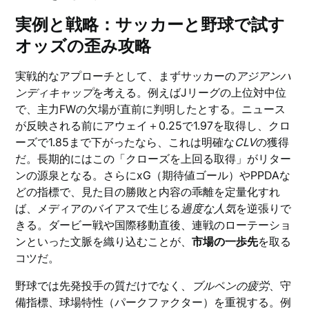
実例と戦略：サッカーと野球で試す
オッズの歪み攻略
実戦的なアプローチとして、まずサッカーの
アジアンハ
ンディキャップ
を考える。例えばJリーグの上位対中位
で、主力FWの欠場が直前に判明したとする。ニュース
が反映される前にアウェイ＋0.25で1.97を取得し、クロ
ーズで1.85まで下がったなら、これは明確な
CLV
の獲得
だ。長期的にはこの「クローズを上回る取得」がリター
ンの源泉となる。さらにxG（期待値ゴール）やPPDAな
どの指標で、見た目の勝敗と内容の乖離を定量化すれ
ば、メディアのバイアスで生じる
過度な人気
を逆張りで
きる。ダービー戦や国際移動直後、連戦のローテーショ
ンといった文脈を織り込むことが、
市場の一歩先
を取る
コツだ。
野球では先発投手の質だけでなく、
ブルペンの疲労
、守
備指標、球場特性（パークファクター）を重視する。例