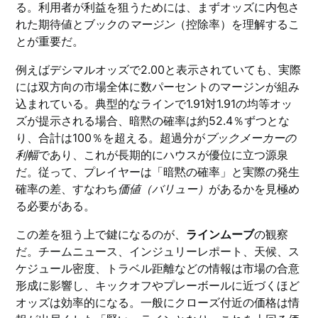
る。利用者が利益を狙うためには、まずオッズに内包さ
れた期待値とブックの
マージン
（控除率）を理解するこ
とが重要だ。
例えばデシマルオッズで2.00と表示されていても、実際
には双方向の市場全体に数パーセントのマージンが組み
込まれている。典型的なラインで1.91対1.91の均等オッ
ズが提示される場合、暗黙の確率は約52.4％ずつとな
り、合計は100％を超える。超過分が
ブックメーカーの
利幅
であり、これが長期的にハウスが優位に立つ源泉
だ。従って、プレイヤーは「暗黙の確率」と実際の発生
確率の差、すなわち
価値（バリュー）
があるかを見極め
る必要がある。
この差を狙う上で鍵になるのが、
ラインムーブ
の観察
だ。チームニュース、インジュリーレポート、天候、ス
ケジュール密度、トラベル距離などの情報は市場の合意
形成に影響し、キックオフやプレーボールに近づくほど
オッズは効率的になる。一般にクローズ付近の価格は情