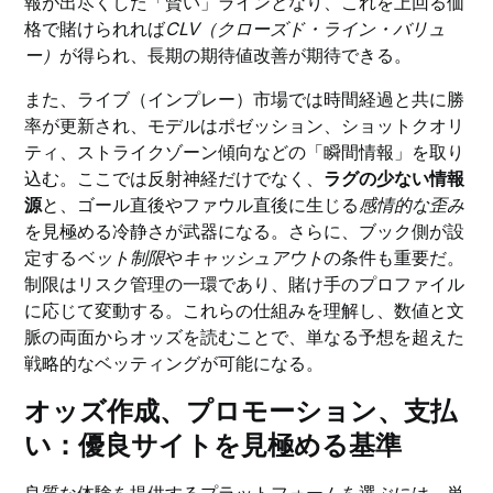
報が出尽くした「賢い」ラインとなり、これを上回る価
格で賭けられれば
CLV（クローズド・ライン・バリュ
ー）
が得られ、長期の期待値改善が期待できる。
また、ライブ（インプレー）市場では時間経過と共に勝
率が更新され、モデルはポゼッション、ショットクオリ
ティ、ストライクゾーン傾向などの「瞬間情報」を取り
込む。ここでは反射神経だけでなく、
ラグの少ない情報
源
と、ゴール直後やファウル直後に生じる
感情的な歪み
を見極める冷静さが武器になる。さらに、ブック側が設
定する
ベット制限
や
キャッシュアウト
の条件も重要だ。
制限はリスク管理の一環であり、賭け手のプロファイル
に応じて変動する。これらの仕組みを理解し、数値と文
脈の両面からオッズを読むことで、単なる予想を超えた
戦略的なベッティングが可能になる。
オッズ作成、プロモーション、支払
い：優良サイトを見極める基準