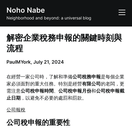
Skip
Noho Nabe
to
content
Neighborhood and beyond: a universal blog
解密企業稅務申報的關鍵時刻與
流程
PaulMYork,
July 21, 2024
在經營一家公司時，了解和準備
公司稅務申報
是每個企業
家必須面對的重大任務。特別是經營
有限公司
的老闆，更
需注意
公司稅申報時間
、
公司稅申報月份
和
公司稅申報截
止日期
，以避免不必要的處罰和罰款。
公司報稅
公司稅申報的重要性