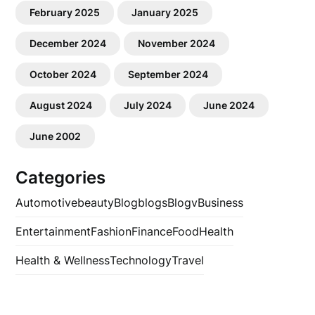
February 2025
January 2025
December 2024
November 2024
October 2024
September 2024
August 2024
July 2024
June 2024
June 2002
Categories
Automotive
beauty
Blog
blogs
Blogv
Business
Entertainment
Fashion
Finance
Food
Health
Health & Wellness
Technology
Travel