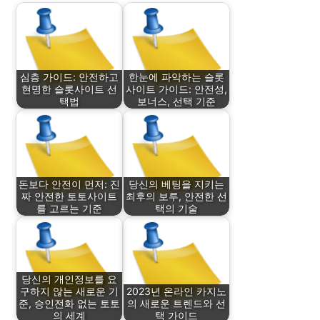
심층 가이드: 안전하고
한눈에 파악하는 슬롯
현명한 슬롯사이트 선
사이트 가이드: 안전성,
택법
보너스, 선택 기준
돈보다 안전이 먼저: 진
당신의 베팅을 지키는
짜 안전한 토토사이트
최후의 보루, 안전한 선
를 고르는 기준
택의 기술
당신의 개인정보를 요
구하지 않는 새로운 기
2023년 온라인 카지노
준, 승인전화 없는 토토
의 새로운 트렌드와 선
의 세계
택 가이드