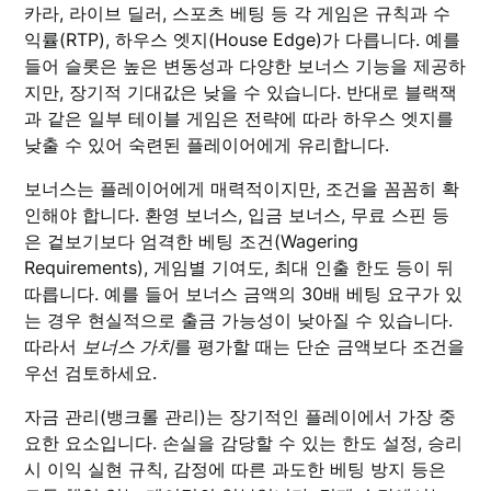
카라, 라이브 딜러, 스포츠 베팅 등 각 게임은 규칙과 수
익률(RTP), 하우스 엣지(House Edge)가 다릅니다. 예를
들어 슬롯은 높은 변동성과 다양한 보너스 기능을 제공하
지만, 장기적 기대값은 낮을 수 있습니다. 반대로 블랙잭
과 같은 일부 테이블 게임은 전략에 따라 하우스 엣지를
낮출 수 있어 숙련된 플레이어에게 유리합니다.
보너스는 플레이어에게 매력적이지만, 조건을 꼼꼼히 확
인해야 합니다. 환영 보너스, 입금 보너스, 무료 스핀 등
은 겉보기보다 엄격한 베팅 조건(Wagering
Requirements), 게임별 기여도, 최대 인출 한도 등이 뒤
따릅니다. 예를 들어 보너스 금액의 30배 베팅 요구가 있
는 경우 현실적으로 출금 가능성이 낮아질 수 있습니다.
따라서
보너스 가치
를 평가할 때는 단순 금액보다 조건을
우선 검토하세요.
자금 관리(뱅크롤 관리)는 장기적인 플레이에서 가장 중
요한 요소입니다. 손실을 감당할 수 있는 한도 설정, 승리
시 이익 실현 규칙, 감정에 따른 과도한 베팅 방지 등은