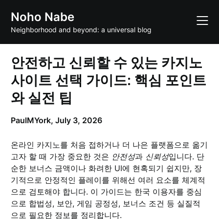
Skip
Noho Nabe
to
content
Neighborhood and beyond: a universal blog
안전하고 신뢰할 수 있는 카지노
사이트 선택 가이드: 핵심 포인트
와 실전 팁
PaulMYork,
July 3, 2026
온라인 카지노를 처음 접하거나 더 나은 플랫폼으로 옮기
고자 할 때 가장 중요한 것은
안전성
과
신뢰성
입니다. 단
순한 보너스 금액이나 화려한 UI에 현혹되기 쉽지만, 장
기적으로 안정적인 플레이를 위해선 여러 요소를 체계적
으로 검토해야 합니다. 이 가이드는 한국 이용자를 중심
으로 합법성, 보안, 게임 공정성, 보너스 조건 등 실질적
으로 필요한 정보를 정리합니다.