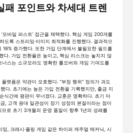
실패 포인트와 차세대 트렌
 ‘모바일 퍼스트’ 접근을 채택했다. 핵심 게임 200개를
유지하도록 스트리밍·이미지 최적화를 진행했다. 결과적으
이 18% 증가했다. 또한 가입 단계에서 불필요한 필드를
했다. 가입 전환율은 높이고, 핵심 리스크는 놓치지 않
 보너스는 소규모라도 명확한 롤오버와 게임 기여도를
 플랫폼은 약관이 모호했다. “부정 행위” 정의가 과도
했다. 초기에는 높은 가입 전환을 기록했지만, 출금 지
순식간에 평판이 무너졌다. 교훈은 명확하다. 초기 마
출금, 고객 응대 일관성이 장기 성장의 본질이라는 점이
되므로 초기 3개월의 운영 품질이 향후 1년의 성패를
밍, 크래시·플링 게임 같은 하이퍼 캐주얼 메커닉, 시