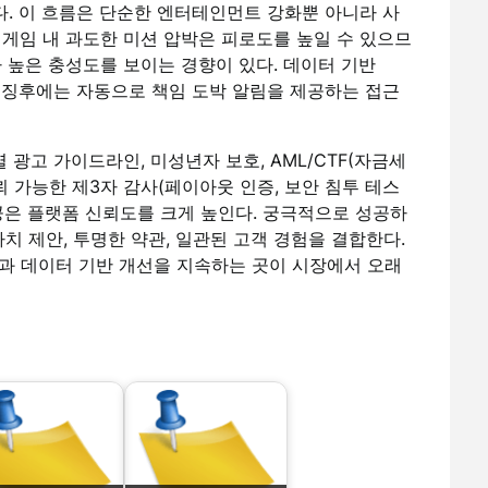
. 이 흐름은 단순한 엔터테인먼트 강화뿐 아니라 사
 게임 내 과도한 미션 압박은 피로도를 높일 수 있으므
 높은 충성도를 보이는 경향이 있다. 데이터 기반
 징후에는 자동으로 책임 도박 알림을 제공하는 접근
광고 가이드라인, 미성년자 보호, AML/CTF(자금세
뢰 가능한 제3자 감사(페이아웃 인증, 보안 침투 테스
 제공은 플랫폼 신뢰도를 크게 높인다. 궁극적으로 성공하
가치 제안, 투명한 약관, 일관된 고객 경험을 결합한다.
과 데이터 기반 개선을 지속하는 곳이 시장에서 오래