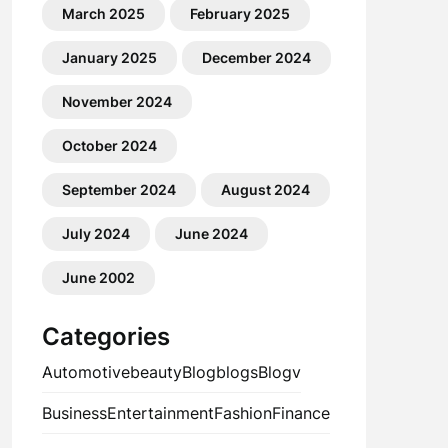
March 2025
February 2025
January 2025
December 2024
November 2024
October 2024
September 2024
August 2024
July 2024
June 2024
June 2002
Categories
Automotive
beauty
Blog
blogs
Blogv
Business
Entertainment
Fashion
Finance