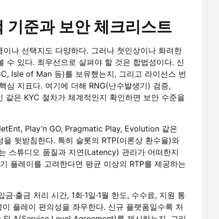
택 기준과 보안 체크리스트
큼이나 선택지도 다양하다. 그러나 첫인상이나 화려한
 수 있다. 최우선으로 살펴야 할 것은 합법성이다. 신
, Isle of Man 등)를 보유했는지, 그리고 라이선스 번
심 지표다. 여기에 더해 RNG(난수발생기) 검증,
확인 같은 KYC 절차가 체계적인지 확인하면 보안 수준을
lay’n GO, Pragmatic Play, Evolution 같은
을 뒷받침한다. 특히 슬롯의 RTP(이론상 환수율)와
 스튜디오 품질과 지연(Latency) 관리가 어떠한지
장기 플레이를 고려한다면 평균 이상의 RTP를 제공하는
·출금 처리 시간, 1회·1일·1월 한도, 수수료, 지원 통
양성이 플레이 편의성을 좌우한다. 신규 플랫폼일수록 처
(Service Level Agreement)를 제시하는지, 그리