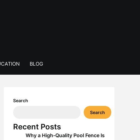
CATION
BLOG
Search
Search
Recent Posts
Why a High-Quality Pool Fence Is