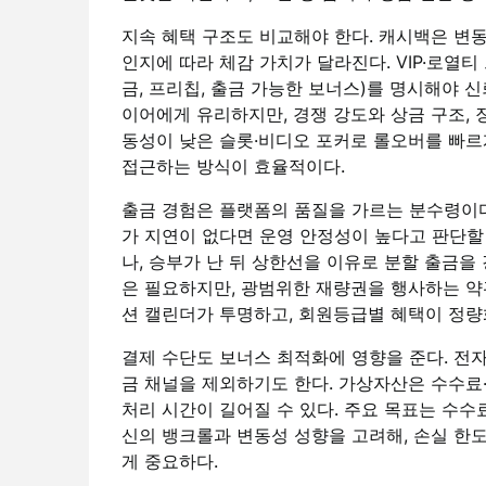
지속 혜택 구조도 비교해야 한다. 캐시백은 변동
인지에 따라 체감 가치가 달라진다. VIP·로열티
금, 프리칩, 출금 가능한 보너스)를 명시해야 
이어에게 유리하지만, 경쟁 강도와 상금 구조, 
동성이 낮은 슬롯·비디오 포커로 롤오버를 빠르
접근하는 방식이 효율적이다.
출금 경험은 플랫폼의 품질을 가르는 분수령이다.
가 지연이 없다면 운영 안정성이 높다고 판단할 
나, 승부가 난 뒤 상한선을 이유로 분할 출금을
은 필요하지만, 광범위한 재량권을 행사하는 약관
션 캘린더가 투명하고, 회원등급별 혜택이 정량
결제 수단도 보너스 최적화에 영향을 준다. 전
금 채널을 제외하기도 한다. 가상자산은 수수료
처리 시간이 길어질 수 있다. 주요 목표는 수
신의 뱅크롤과 변동성 성향을 고려해, 손실 한
게 중요하다.