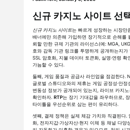
신규 카지노 사이트 선
신규 카지노 사이트
는 빠르게 성장하는 시장만
배너에만 의존해 가입하면 장기적으로 손해를 볼
뢰할 만한 규제 기관의 라이선스(예: MGA, UKGC
호와 감독 기관 링크를 투명하게 공개하는지가 핵
SSL 암호화, 지불 데이터 토큰화, 실명·연령 
가늠할 수 있다.
둘째, 게임 품질과 공급사 라인업을 점검한다. NetEnt, P
글로벌 스튜디오와의 제휴는 게임 공정성·안정성
변동성 정보가 공개되어 있는지, 라이브 카지노는
확인하자.
RTP
는 장기 기대값을 좌우하므로, 
타이틀을 우선순위로 삼는 편이 유리하다.
셋째, 결제 정책은 실제 체감 가치와 직결된다. 입금
화, 전자지갑·가상자산·현지 이체 등 채널 다
리 자동화가 미흡한 경우가 있으므로, 처리 시간 SLA