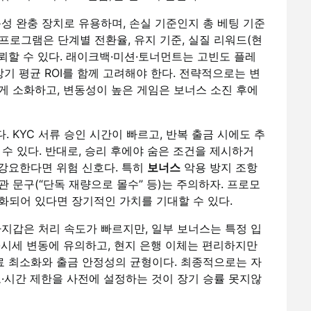
성 완충 장치로 유용하며, 손실 기준인지 총 베팅 기준
 프로그램은 단계별 전환율, 유지 기준, 실질 리워드(현
신뢰할 수 있다. 래이크백·미션·토너먼트는 고빈도 플레
장기 평균 ROI를 함께 고려해야 한다. 전략적으로는 변
게 소화하고, 변동성이 높은 게임은 보너스 소진 후에
 KYC 서류 승인 시간이 빠르고, 반복 출금 시에도 추
수 있다. 반대로, 승리 후에야 숨은 조건을 제시하거
 강요한다면 위험 신호다. 특히
보너스
악용 방지 조항
 문구(“단독 재량으로 몰수” 등)는 주의하자. 프로모
화되어 있다면 장기적인 가치를 기대할 수 있다.
자지갑은 처리 속도가 빠르지만, 일부 보너스는 특정 입
·시세 변동에 유의하고, 현지 은행 이체는 편리하지만
수료 최소화와 출금 안정성의 균형이다. 최종적으로는 자
도·시간 제한을 사전에 설정하는 것이 장기 승률 못지않