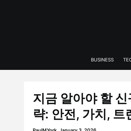
Skip
to
content
BUSINESS
TE
지금 알아야 할 신
략: 안전, 가치, 
PaulMYork,
January 3, 2026