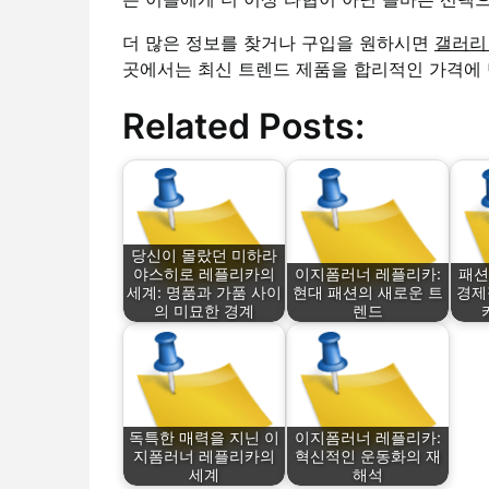
더 많은 정보를 찾거나 구입을 원하시면
갤러리
곳에서는 최신 트렌드 제품을 합리적인 가격에 
Related Posts:
당신이 몰랐던 미하라
야스히로 레플리카의
이지폼러너 레플리카:
패션
세계: 명품과 가품 사이
현대 패션의 새로운 트
경제
의 미묘한 경계
렌드
독특한 매력을 지닌 이
이지폼러너 레플리카:
지폼러너 레플리카의
혁신적인 운동화의 재
세계
해석