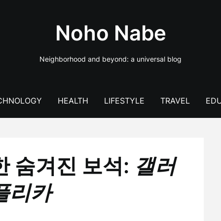
Noho Nabe
Neighborhood and beyond: a universal blog
CHNOLOGY
HEALTH
LIFESTYLE
TRAVEL
EDU
한 숨겨진 보석:
갤러
플리카