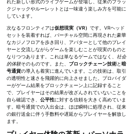
れた新しい形式のライブゲームが登場し、従来のブラッ
クジャックやルーレットとは一味違う楽しみ方を可能に
しています。
次なるフロンティアは
仮想現実（VR）
です。VRヘッド
セットを装着すれば、バーチャル空間に再現された豪華
なカジノフロアを歩き回り、アバターとして他のプレイ
ヤーと交流しながらゲームを楽しむことが現実のものと
なりつつあります。これは単なるゲームではなく、
社会
的体験
そのものです。また、
ブロックチェーン技術
と
暗
号通貨
の導入も着実に進んでいます。この技術は、取引
の透明性と速さを飛躍的に向上させました。プロバイダ
ーがゲーム結果をブロックチェーン上に記録すること
で、プレイヤーはその結果が改ざんされていないことを
自ら確認でき、
公平性
に対する信頼を大きく高めていま
す。暗号通貨での入出金は、ほぼ瞬時に処理され、従来
の銀行送金に伴う手数料や遅延からプレイヤーを解放し
ます。