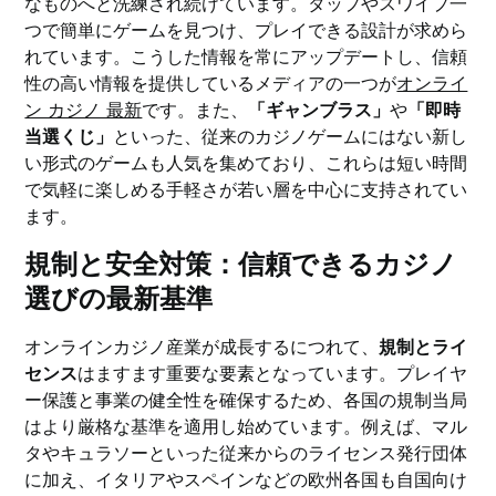
なものへと洗練され続けています。タップやスワイプ一
つで簡単にゲームを見つけ、プレイできる設計が求めら
れています。こうした情報を常にアップデートし、信頼
性の高い情報を提供しているメディアの一つが
オンライ
ン カジノ 最新
です。また、
「ギャンブラス」
や
「即時
当選くじ」
といった、従来のカジノゲームにはない新し
い形式のゲームも人気を集めており、これらは短い時間
で気軽に楽しめる手軽さが若い層を中心に支持されてい
ます。
規制と安全対策：信頼できるカジノ
選びの最新基準
オンラインカジノ産業が成長するにつれて、
規制とライ
センス
はますます重要な要素となっています。プレイヤ
ー保護と事業の健全性を確保するため、各国の規制当局
はより厳格な基準を適用し始めています。例えば、マル
タやキュラソーといった従来からのライセンス発行団体
に加え、イタリアやスペインなどの欧州各国も自国向け