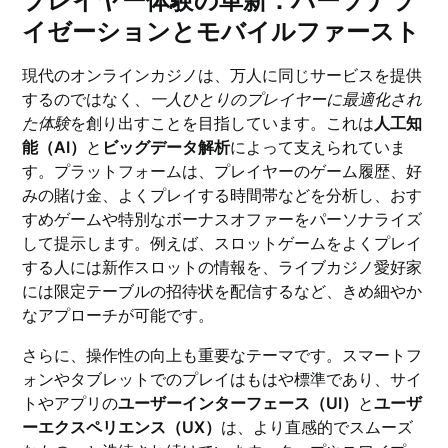
プレイヤー体験の革新：パーソナラ
イゼーションとモバイルファースト
現代のオンラインカジノは、万人に同じサービスを提供
するのではなく、
一人ひとりのプレイヤーに最適化され
た体験
を創り出すことを目指しています。これは
人工知
能（AI）
と
ビッグデータ解析
によって支えられていま
す。プラットフォームは、プレイヤーのゲーム履歴、好
みの賭け金、よくプレイする時間帯などを分析し、おす
すめゲームや特別なボーナスオファーをパーソナライズ
して提示します。例えば、スロットゲームをよくプレイ
する人には新作スロットの情報を、ライブカジノ愛好家
には限定テーブルの招待状を配信するなど、きめ細やか
なアプローチが可能です。
さらに、操作性の向上も重要なテーマです。スマートフ
ォンやタブレットでのプレイはもはや標準であり、サイ
トやアプリの
ユーザーインターフェース（UI）
と
ユーザ
ーエクスペリエンス（UX）
は、より直感的でスムーズ