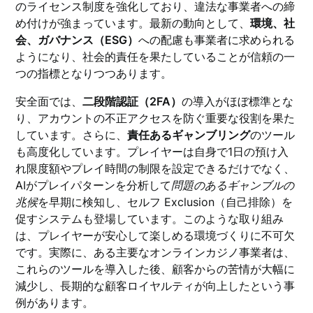
のライセンス制度を強化しており、違法な事業者への締
め付けが強まっています。最新の動向として、
環境、社
会、ガバナンス（ESG）
への配慮も事業者に求められる
ようになり、社会的責任を果たしていることが信頼の一
つの指標となりつつあります。
安全面では、
二段階認証（2FA）
の導入がほぼ標準とな
り、アカウントの不正アクセスを防ぐ重要な役割を果た
しています。さらに、
責任あるギャンブリング
のツール
も高度化しています。プレイヤーは自身で1日の預け入
れ限度額やプレイ時間の制限を設定できるだけでなく、
AIがプレイパターンを分析して
問題のあるギャンブルの
兆候
を早期に検知し、セルフ Exclusion（自己排除）を
促すシステムも登場しています。このような取り組み
は、プレイヤーが安心して楽しめる環境づくりに不可欠
です。実際に、ある主要なオンラインカジノ事業者は、
これらのツールを導入した後、顧客からの苦情が大幅に
減少し、長期的な顧客ロイヤルティが向上したという事
例があります。