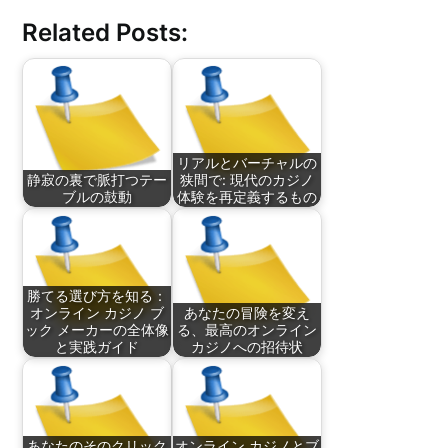
Related Posts:
リアルとバーチャルの
静寂の裏で脈打つテー
狭間で: 現代のカジノ
ブルの鼓動
体験を再定義するもの
勝てる選び方を知る：
オンライン カジノ ブ
あなたの冒険を変え
ック メーカーの全体像
る、最高のオンライン
と実践ガイド
カジノへの招待状
あなたのそのクリック
オンライン カジノとブ