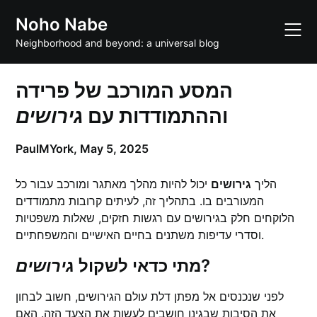
Skip
Noho Nabe
to
content
Neighborhood and beyond: a universal blog
המסע המורכב של פרידה
וההתמודדות עם
גירושים
PaulMYork,
May 5, 2025
הליך
גירושים
יכול להיות מהלך מאתגר ומורכב עבור כל
המעורבים בו. בתהליך זה, לעיתים קרובות מתמודדים
הלוקחים חלק בגירושים עם רגשות חזקים, שאלות משפטיות
וסדרי עדיפות משתנים בחיים האישיים והמשפחתיים.
?
מתי כדאי לשקול
גירושים
לפני שנכנסים אל מפתן דלת עולם הגירושים, חשוב לבחון
את הסיבות שבגינן חושבים לעשות את הצעד הזה. האם