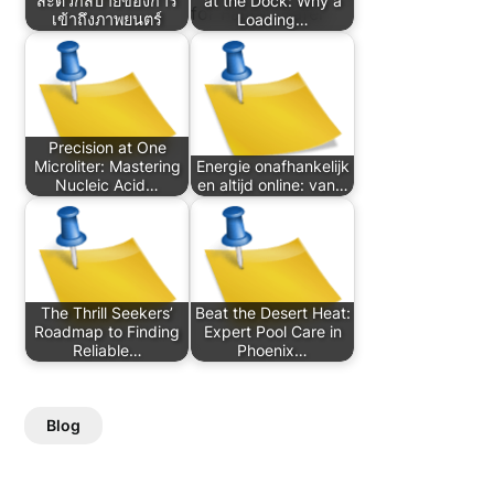
สะดวกสบายของการ
at the Dock: Why a
เข้าถึงภาพยนตร์
Loading…
Precision at One
Microliter: Mastering
Energie onafhankelijk
Nucleic Acid…
en altijd online: van…
The Thrill Seekers’
Beat the Desert Heat:
Roadmap to Finding
Expert Pool Care in
Reliable…
Phoenix…
Blog