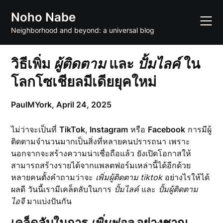
Skip
Noho Nabe
to
content
Neighborhood and beyond: a universal blog
วิธีเพิ่ม
ผู้ติดตาม
และ
ปั้มไลค์
ใน
โลกโซเชียลมีเดียยุคใหม่
PaulMYork,
April 24, 2025
ไม่ว่าจะเป็นที่
TikTok
,
Instagram
หรือ
Facebook
การมีผู้
ติดตามจำนวนมากเป็นสิ่งที่หลายคนปรารถนา เพราะ
นอกจากจะสร้างความน่าเชื่อถือแล้ว ยังเปิดโอกาสให้
สามารถสร้างรายได้จากแพลตฟอร์มเหล่านี้ได้อีกด้วย
หลายคนตั้งคำถามว่าจะ
เพิ่มผู้ติดตาม tiktok
อย่างไรให้ได้
ผลดี วันนี้เรามีเคล็ดลับในการ
ปั้มไลค์
และ
ปั้มผู้ติดตาม
ไอจี
มาแบ่งปันกัน
เคล็ดลับในการ
เพิ่มฟอล
อย่างชาญ