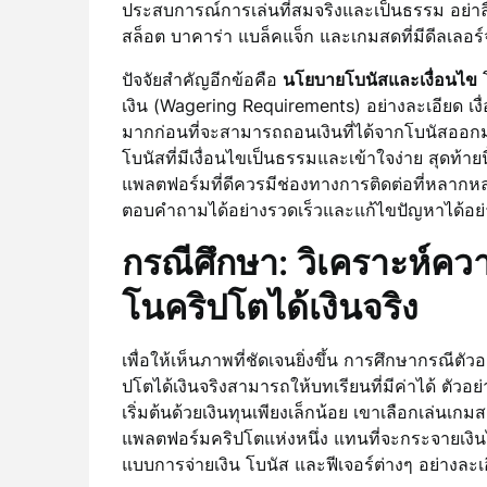
ประสบการณ์การเล่นที่สมจริงและเป็นธรรม อย่าลื
สล็อต บาคาร่า แบล็คแจ็ก และเกมสดที่มีดีลเลอร์
ปัจจัยสำคัญอีกข้อคือ
นโยบายโบนัสและเงื่อนไข
โ
เงิน (Wagering Requirements) อย่างละเอียด เ
มากก่อนที่จะสามารถถอนเงินที่ได้จากโบนัสออกมาไ
โบนัสที่มีเงื่อนไขเป็นธรรมและเข้าใจง่าย สุดท้ายน
แพลตฟอร์มที่ดีควรมีช่องทางการติดต่อที่หลากห
ตอบคำถามได้อย่างรวดเร็วและแก้ไขปัญหาได้อย่
กรณีศึกษา: วิเคราะห์ค
โนคริปโตได้เงินจริง
เพื่อให้เห็นภาพที่ชัดเจนยิ่งขึ้น การศึกษากรณีต
ปโตได้เงินจริงสามารถให้บทเรียนที่มีค่าได้ ตัวอย่า
เริ่มต้นด้วยเงินทุนเพียงเล็กน้อย เขาเลือกเล่นเก
แพลตฟอร์มคริปโตแห่งหนึ่ง แทนที่จะกระจายเงินไ
แบบการจ่ายเงิน โบนัส และฟีเจอร์ต่างๆ อย่างละเ