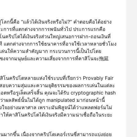
ู่โลกนี้คือ “แล้วได้เงินจริงหรือไม่?” คำตอบคือได้อย่าง
ยประการที่แตกต่างจากการพนันทั่วไป ประการแรกคือ
โนคริปโตได้เงินจริงส่วนใหญ่เสนอการฝาก-ถอนเงินที่
นาที แตกต่างจากการใช้ธนาคารที่อาจใช้เวลาหลายชั่วโมง
ผู้เล่นให้ความสำคัญมาก กระบวนการนี้เป็นไปโดย
กแซงจากมนุษย์และความเสี่ยงจากการที่คาสิโนจะ拖延
ิโนคริปโตหลายแห่งใช้ระบบที่เรียกว่า Provably Fair
ตรวจสอบความสุ่มและความยุติธรรมของผลการเล่นในแต่ละ
็อตหรือรูเล็ตเสร็จสิ้น คุณจะได้รับ cryptographic hash
ผลลัพธ์นั้นไม่ได้ถูก manipulated มาก่อนหน้านี้
จอย่างมหาศาล เพราะมันพิสูจน์ได้ว่าแพลตฟอร์มไม่
่ทำให้คาสิโนคริปโตได้เงินจริงมีความน่าเชื่อถือในระยะ
นมากขึ้น เนื่องจากคริปโตเคอร์เรนซี่สามารถแบ่งย่อย