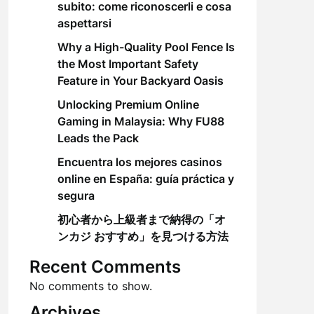
subito: come riconoscerli e cosa
aspettarsi
Why a High-Quality Pool Fence Is
the Most Important Safety
Feature in Your Backyard Oasis
Unlocking Premium Online
Gaming in Malaysia: Why FU88
Leads the Pack
Encuentra los mejores casinos
online en España: guía práctica y
segura
初心者から上級者まで納得の「オ
ンカジ おすすめ」を見つける方法
Recent Comments
No comments to show.
Archives