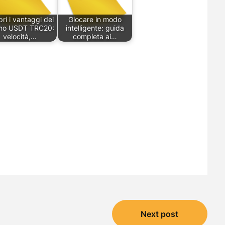
ri i vantaggi dei
Giocare in modo
ino USDT TRC20:
intelligente: guida
velocità,…
completa ai…
Next post