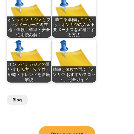
オンライン カジノとブ
勝てる準備はここか
ックメーカーの現在
ら：オンカジの入金不
地：体験・確率・安全
要ボーナスを武器にす
性を読み解く
る方法
オンラインカジノの賢
い楽しみ方：安全性・
勝率と体験で選ぶ「オ
戦略・トレンドを徹底
ンカジ おすすめスロッ
解説
ト」完全ガイド
Blog
Post