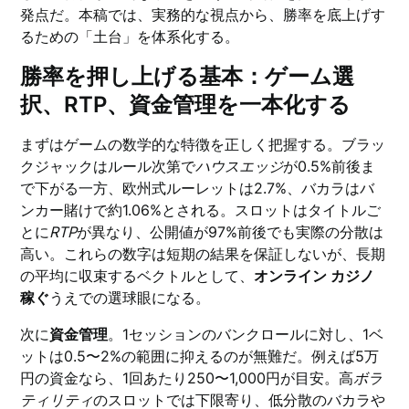
発点だ。本稿では、実務的な視点から、勝率を底上げす
るための「土台」を体系化する。
勝率を押し上げる基本：ゲーム選
択、RTP、資金管理を一本化する
まずはゲームの数学的な特徴を正しく把握する。ブラッ
クジャックはルール次第で
ハウスエッジ
が0.5%前後ま
で下がる一方、欧州式ルーレットは2.7%、バカラはバ
ンカー賭けで約1.06%とされる。スロットはタイトルご
とに
RTP
が異なり、公開値が97%前後でも実際の分散は
高い。これらの数字は短期の結果を保証しないが、長期
の平均に収束するベクトルとして、
オンライン カジノ
稼ぐ
うえでの選球眼になる。
次に
資金管理
。1セッションのバンクロールに対し、1ベ
ットは0.5〜2%の範囲に抑えるのが無難だ。例えば5万
円の資金なら、1回あたり250〜1,000円が目安。高
ボラ
ティリティ
のスロットでは下限寄り、低分散のバカラや