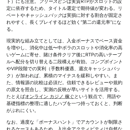
ト）にも注意。
フリースピン
は実質RTPがスロットの設
定に依存するため、タイトル選定で期待値が変わる。リ
ベートや
キャッシュバック
は実損に対する割合が固定さ
れやすく、長くプレイするほど効く“第二の還元率”にな
る。
現実的な組み立てとしては、入金ボーナスでベース資金
を増やし、消化中は低〜中ボラのスロットや消化率の高
いゲームに寄せ、賭け条件クリア後にRTPの高いテーブ
ルへ配分を切り替える二段構えが有効。
コンプポイント
やVIP段階での実利（手数料優遇、週次キャッシュバッ
ク）が加われば、累積のマイナスを緩和しやすい。ま
た、情報源の比較は必須だ。信頼できるレビューや規約
の原文を照合し、実測の反映が早いサイトを活用する。
たとえば
オンライン カジノ 稼ぐ
という観点で、用語や
基礎指標の整理に適したハブを一つ持っておくと、判断
がぶれにくい。
なお、過度な「ボーナスハント」でアカウントが制限さ
れるケースもあるため、入出金アクティビティは自然な