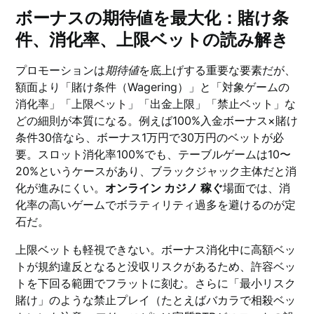
ボーナスの期待値を最大化：賭け条
件、消化率、上限ベットの読み解き
プロモーションは
期待値
を底上げする重要な要素だが、
額面より「賭け条件（Wagering）」と「対象ゲームの
消化率」「上限ベット」「出金上限」「禁止ベット」な
どの細則が本質になる。例えば100%入金ボーナス×賭け
条件30倍なら、ボーナス1万円で30万円のベットが必
要。スロット消化率100%でも、テーブルゲームは10〜
20%というケースがあり、ブラックジャック主体だと消
化が進みにくい。
オンライン カジノ 稼ぐ
場面では、消
化率の高いゲームでボラティリティ過多を避けるのが定
石だ。
上限ベットも軽視できない。ボーナス消化中に高額ベッ
トが規約違反となると没収リスクがあるため、許容ベッ
トを下回る範囲でフラットに刻む。さらに「最小リスク
賭け」のような禁止プレイ（たとえばバカラで相殺ベッ