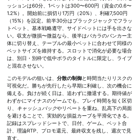
ッションは60分、1ベットは300〜600円（資金の0.6〜
1.2%）。開始前に損切り1万円（20%）、利確7,500円
（15%）を設定。前半30分はブラックジャックでフラッ
トベット、基本戦略遵守、サイドベットには手を出さな
い。収支が微損〜微益なら、後半はバカラのバンカー主
体に切り替え、テーブルの最小ベットに合わせて同様の
ベットサイズを維持する。スロットで消化が必要な場合
は、別日・別枠で低中ボラのタイトルに限定し、ライブ
と混在させない。
このモデルの狙いは、
分散の制御
と時間当たりリスクの
可視化だ。勝ちが先行したら早期に利確し、次の機会に
備える。負けが続く日は、追わずに撤退する。期待値が
わずかにマイナスのゲームでも、プレイ時間を短く区切
り、
キャッシュバック
やリベートを重ね、乱高下の局面
を避けることで、実効的な損益カーブを平滑化できる。
記録はスプレッドシートで、日付、ゲーム、ベット合
計、理論RTP、プロモ還元、最終収支を残し、週次で見
直す。