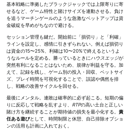
基本戦略に準拠したブラックジャックでは上限寄りに寄
せるなど、ゲーム特性と賭けサイズを連動させる。負け
を追うマーチンゲールのような急激なベットアップは資
金破綻を早めがちなので避ける。
セッション管理も鍵だ。開始前に「損切り」と「利確」
ラインを設定し、感情に引きずられない。例えば損切り
は資金の15〜25%、利確は10〜20%で終えるというよ
うなルールを定める。勝っているときに
ハウスエッジ
が
突然有利になることはないため、規律が利益を守る。加
えて、記録を残し、ゲーム別の投入・回収、ベットサイ
ズ、プレイ時間を可視化することで、誤認や偶然を排
し、戦略の改善サイクルを回せる。
最後にメンタル。連敗は確率的に必ず起こる。短期の偏
りに反応して戦略を乱すより、
RTP
の高い土台と正しい
賭け方を継続することが期待値の損失を最小化する。
責
任ある遊び
として、時間制限と休憩、自己排除オプショ
ンの活用も計画に入れておく。