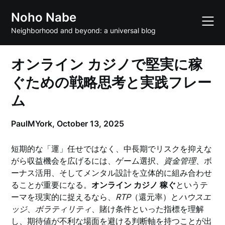
Skip
Noho Nabe
to
content
Neighborhood and beyond: a universal blog
オンライン カジノで堅実に稼
ぐための戦略思考と実践フレー
ム
PaulMYork,
October 13, 2025
短期的な「運」任せではなく、中長期でリスクを抑えな
がら収益機会を広げるには、ゲーム選択、
資金管理
、ボ
ーナス活用、そしてメンタル設計を立体的に組み合わせ
ることが重要になる。
オンライン カジノ 稼ぐ
というテ
ーマを現実的に捉えるなら、
RTP
（還元率）と
ハウスエ
ッジ
、
ボラティリティ
、賭け条件といった指標を理解
し、期待値が不利な場面を避ける判断軸を持つことが出