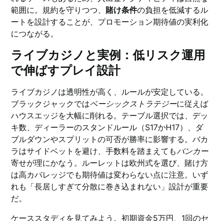
範囲に。規約を守りつつ、
賭け条件
の負担を低減するル
ートを設計することが、プロモーション期待値の実利化
につながる。
ライブカジノと実例：低リスク運用
で伸ばすプレイ設計
ライブカジノは透明性が高く、ルールが安定している。
ブラックジャックでは
ベーシックストラテジー
に従えば
ハウスエッジを大幅に削れる。テーブル選択では、デッ
キ数、ディーラーのスタンドルール（S17かH17）、ダ
ブルダウンやスプリットの可否が勝率に影響する。バカ
ラはサイドベットを避け、手数料を踏まえても
バンカー
寄せが理にかなう。ルーレットは欧州式を選び、賭け方
は高カバレッジでも期待値は変わらない点に注意。いず
れも「長居しすぎて分散に巻き込まれない」設計が重要
だ。
ケーススタディを見てみよう。初期資金5万円、1回のセ