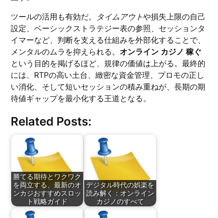
ツールの活用も有効だ。
タイムアウト
や損失上限の自己
設定、ベーシックストラテジー表の参照、セッションタ
イマーなど、判断を支える仕組みを外部化することで、
メンタルのムラを抑えられる。
オンライン カジノ 稼ぐ
という目的を掲げるほど、規律の価値は上がる。最終的
には、RTPの高い土台、緻密な資金管理、プロモの正し
い消化、そして短いセッションの積み重ねが、長期の期
待値ギャップを最小化する王道となる。
Related Posts:
勝てる期待とワクワク
を両立する、最新のオ
デジタル時代の娯楽を
ンカジおすすめスロッ
読み解く：オンライン
ト戦略ガイド
カジノのすべて