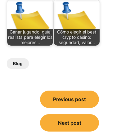
Ganar jugando: guía
Cómo elegir el best
realista para elegir los
crypto casino:
mejores…
seguridad, valor…
Blog
Post
Previous post
navigation
Next post