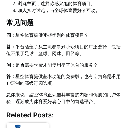
浏览主页，选择你感兴趣的体育项目。
加入实时讨论，与全球体育爱好者互动。
常见问题
问：
星空体育提供哪些类别的体育项目？
答：
平台涵盖了从主流赛事到小众项目的广泛选择，包括
但不限于足球、篮球、网球、田径等。
问：
是否需要付费才能使用星空体育的服务？
答：
星空体育提供基本功能的免费版，也有专为高需求用
户定制的高级订阅选项。
总体来说，
星空体育
正凭借其丰富的内容和优质的用户体
验，逐渐成为体育爱好者心目中的首选平台。
Related Posts: