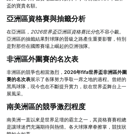
盃的寶貴名額。
亞洲區資格賽與抽籤分析
在亞洲區，
2026世界盃亞洲區資格賽比分
也不容小覷。
亞洲區的抽籤結果對球隊的晉級之路產生重要影響，特別
是對那些在國際賽場上崛起的亞洲強隊。
非洲區外圍賽的名次表
非洲區的競爭也相當激烈，
2026年fifa世界盃非洲區外圍
賽的名次表
展示了各隊努力爭取一席之地的過程。曾經的
黑馬球隊，現今也在不斷提升實力，欲在世界盃舞台上一
展風采。
南美洲區的競爭激烈程度
南美洲一直以來是世界足壇的霸主之一，其資格賽賽程總
是讓球迷們充滿期待與熱情。各大球隊摩拳擦掌，競技狀