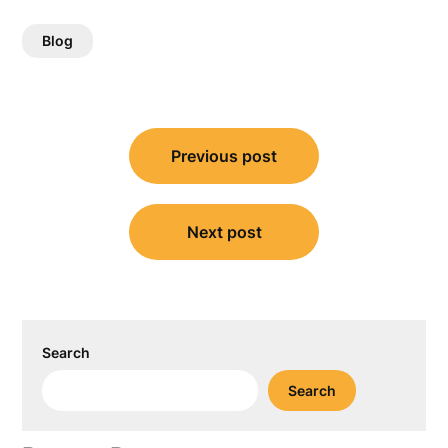
Blog
Post
Previous post
navigation
Next post
Search
Search