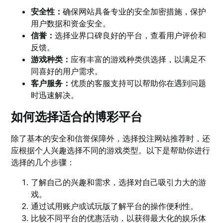
安全性：
确保网站具备专业的安全加密措施，保护
用户数据和资金安全。
信誉：
选择业界口碑良好的平台，查看用户评价和
反馈。
游戏种类：
应有丰富的游戏种类供选择，以满足不
同喜好的用户需求。
客户服务：
优质的客服支持可以帮助你在遇到问题
时迅速解决。
如何选择适合的博彩平台
除了基本的安全和信誉保障外，选择
投注网站推荐
时，还
应根据个人兴趣选择不同的游戏类型。以下是帮助你进行
选择的几个步骤：
了解自己的兴趣和需求，选择对自己吸引力大的游
戏。
通过试用账户或试玩版了解平台的操作便利性。
比较不同平台的优惠活动，以获得最大化的娱乐体