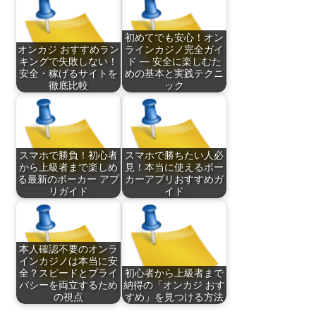
初めてでも安心！オン
オンカジ おすすめラン
ラインカジノ完全ガイ
キングで失敗しない！
ド — 安全に楽しむた
安全・稼げるサイトを
めの基本と実践テクニ
徹底比較
ック
スマホで勝負！初心者
スマホで勝ちたい人必
から上級者まで楽しめ
見！本当に使えるポー
る最新のポーカー アプ
カーアプリおすすめガ
リガイド
イド
本人確認不要のオンラ
インカジノは本当に安
全？スピードとプライ
初心者から上級者まで
バシーを両立するため
納得の「オンカジ おす
の視点
すめ」を見つける方法