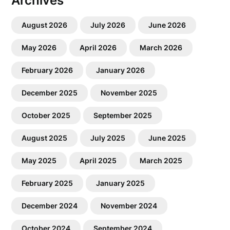
Archives
August 2026
July 2026
June 2026
May 2026
April 2026
March 2026
February 2026
January 2026
December 2025
November 2025
October 2025
September 2025
August 2025
July 2025
June 2025
May 2025
April 2025
March 2025
February 2025
January 2025
December 2024
November 2024
October 2024
September 2024