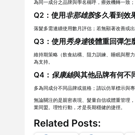
為同一成分之品牌與學名稱呼，療效機轉一致；
Q2：使用
非那雄胺
多久看到效
落髮多需連續使用數月評估；若無顯著改善或出
Q3：使用
秀身達
後體重回彈怎
維持期策略（飲食結構、阻力訓練、睡眠與壓力
為支持。
Q4：
保康絲
與其他品牌有何不
多為同成分不同品牌或規格；請以仿單標示與專
無論關注的是親密表現、髮量自信或體重管理，
業同盟。理性行動，才是長期穩健的捷徑。
Related Posts: