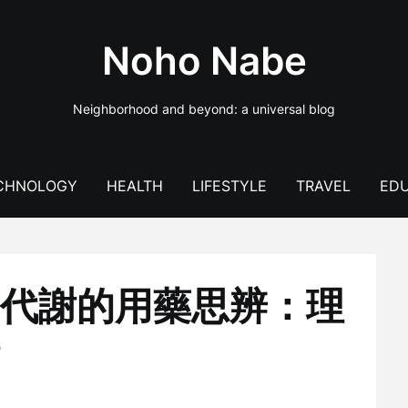
Noho Nabe
Neighborhood and beyond: a universal blog
CHNOLOGY
HEALTH
LIFESTYLE
TRAVEL
EDU
代謝的用藥思辨：理