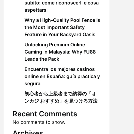
subito: come riconoscerli e cosa
aspettarsi
Why a High-Quality Pool Fence Is
the Most Important Safety
Feature in Your Backyard Oasis
Unlocking Premium Online
Gaming in Malaysia: Why FU88
Leads the Pack
Encuentra los mejores casinos
online en España: guía práctica y
segura
初心者から上級者まで納得の「オ
ンカジ おすすめ」を見つける方法
Recent Comments
No comments to show.
Archives