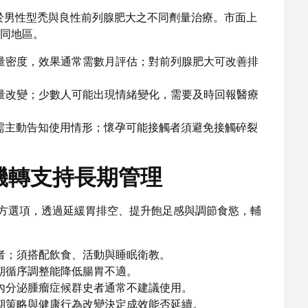
用於男性型禿與良性前列腺肥大之不同劑量治療。市面上
同地區。
量密度，效果通常需數月評估；對前列腺肥大可改善排
量改變；少數人可能出現情緒變化，需要及時回報醫療
時需主動告知使用情形；懷孕可能接觸者須避免接觸碎裂
1機轉支持長期管理
理處方選項，透過延緩胃排空、提升飽足感與調節食慾，輔
者；須搭配飲食、活動與睡眠衛教。
期循序調整能降低腸胃不適。
內分泌腫瘤症候群史者通常不建議使用。
期策略與健康行為改變決定成效能否延續。