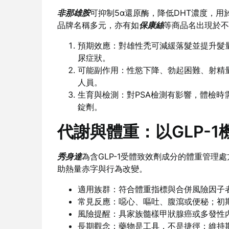
非那雄胺
可抑制5α還原酶，降低DHT濃度，
品牌名稱多元，亦有如
保康絲
等商品名出現於不
預期效應：對雄性禿可減緩落髮並提升髮
尿症狀。
可能副作用：性慾下降、勃起困難、射精
人員。
生育與檢測：對PSA檢測有影響，體檢
錠劑。
代謝與體重：以GLP-
秀身達
為含GLP-1受體致效劑成分的體重管
助熱量赤字與行為改變。
適用族群：符合體重指標與合併風險因子
常見反應：噁心、嘔吐、腹瀉或便秘；初
風險提醒：具家族髓樣甲狀腺癌或多發性
長期觀念：藥物是工具，不是捷徑；維持