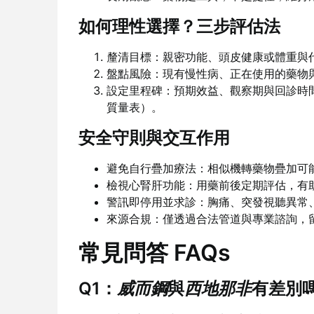
如何理性選擇？三步評估法
釐清目標：親密功能、頭皮健康或體重與
盤點風險：現有慢性病、正在使用的藥物
設定里程碑：預期效益、觀察期與回診時
質量表）。
安全守則與交互作用
避免自行疊加療法：相似機轉藥物疊加可
檢視心腎肝功能：用藥前後定期評估，有
警訊即停用並求診：胸痛、突發視聽異常
來源合規：僅透過合法管道與專業諮詢，
常見問答 FAQs
Q1：
威而鋼
與
西地那非
有差別