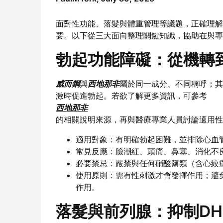
面對性功能、落髮與體重管理等議題，正確理解
要。以下從三大面向整理關鍵知識，協助在與專
勃起功能障礙：從機轉
威而鋼
與
西地那非
屬於同一成分、不同稱呼；其
激時促進勃起。若欲了解更多資訊，可參考
西地那非
的相關說明來源，再與醫療專業人員討論適用性
適用對象：有明確勃起困難，並排除心血
常見反應：臉潮紅、頭痛、鼻塞、消化不
必要禁忌：嚴禁與任何硝酸鹽類（含心絞
使用原則：需有性刺激才會發揮作用；避
作用。
落髮與前列腺：抑制DH