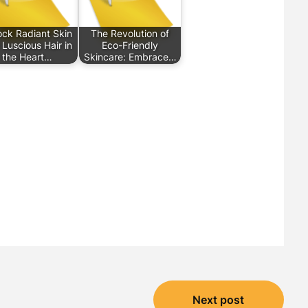
ock Radiant Skin
The Revolution of
Luscious Hair in
Eco-Friendly
the Heart…
Skincare: Embrace…
Next post