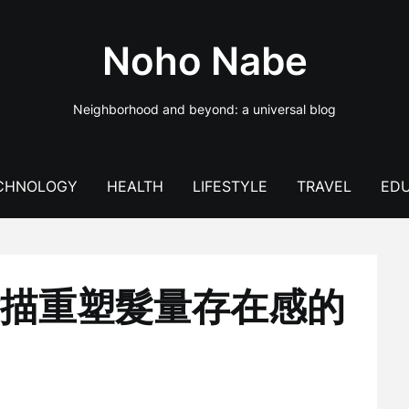
Noho Nabe
Neighborhood and beyond: a universal blog
CHNOLOGY
HEALTH
LIFESTYLE
TRAVEL
EDU
描重塑髮量存在感的