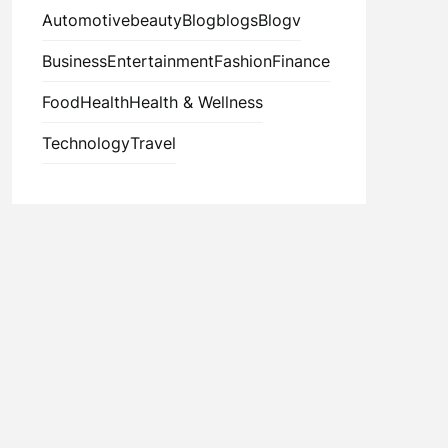
Automotive
beauty
Blog
blogs
Blogv
Business
Entertainment
Fashion
Finance
Food
Health
Health & Wellness
Technology
Travel