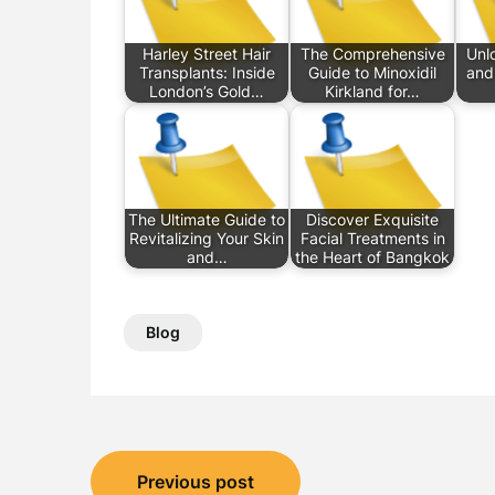
Harley Street Hair
The Comprehensive
Unl
Transplants: Inside
Guide to Minoxidil
and 
London’s Gold…
Kirkland for…
The Ultimate Guide to
Discover Exquisite
Revitalizing Your Skin
Facial Treatments in
and…
the Heart of Bangkok
Blog
Post
Previous post