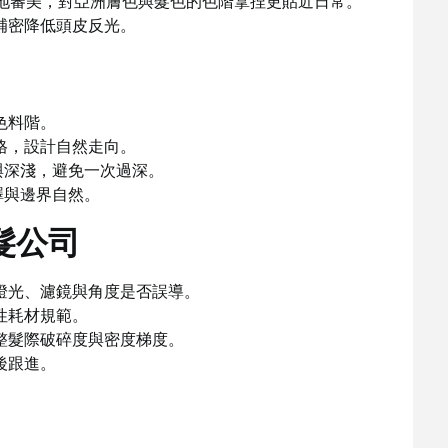
在地審美，對亞洲膚色與髮色的色階拿捏更貼近日常。
補密降低頭皮反光。
色料階。
格，設計自然走向。
與深淺，避免一次過深。
澤與邊界自然。
髮公司
燈光、濾鏡與角度是否誤導。
性耗材規範。
整髮際破碎度與密度梯度。
後跟進。