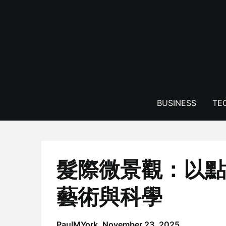
Skip
to
content
BUSINESS
TE
髮際微景觀：以點
藝術與科學
PaulMYork,
November 23, 2025