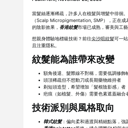
當髮絲逐漸稀疏，許多人在植髮與增髮中徘徊。
（Scalp Micropigmentation, S
的陰影效果，
香港紋髮
市場已成熟，審美與工藝
想親身體驗地標級技術？前往
尖沙咀紋髮
可一站
且注重隱私。
紋髮能為誰帶來改變
額角後退、髮際線不對稱，需要低調修飾
頭頂稀疏但不想動刀或長期藥物維持者
剃短頭造型，希望增加「髮根陰影感」者
疤痕（如植髮、外傷）需要色素遮蓋融合
技術派別與風格取向
韓式紋髮
：偏向柔和過渡與精細點落，強