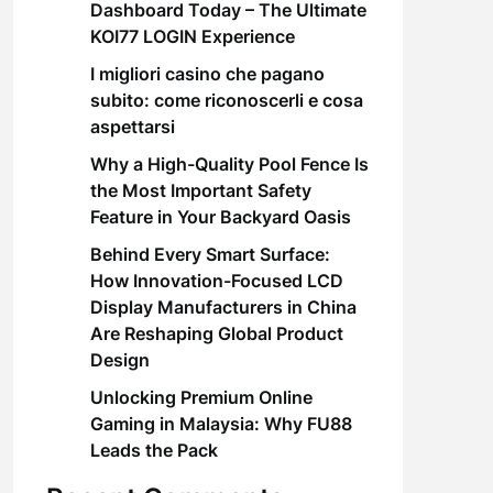
Dashboard Today – The Ultimate
KOI77 LOGIN Experience
I migliori casino che pagano
subito: come riconoscerli e cosa
aspettarsi
Why a High-Quality Pool Fence Is
the Most Important Safety
Feature in Your Backyard Oasis
Behind Every Smart Surface:
How Innovation-Focused LCD
Display Manufacturers in China
Are Reshaping Global Product
Design
Unlocking Premium Online
Gaming in Malaysia: Why FU88
Leads the Pack