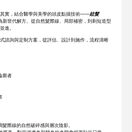
其實，結合醫學與美學的頭皮點描技術——
紋髮
MP），正在成為新世代解方。從自然髮際線、局部補密，到剃短造型
並進。
式諮詢與定制方案，從評估、設計到施作，流程清晰
輪廓者
者
調髮際線的自然破碎感與層次陰影。