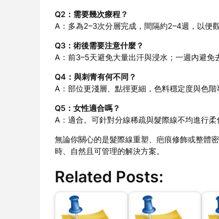
Q2：需要幾次療程？
A：多為2–3次分層完成，間隔約2–4週，以
Q3：術後需要注意什麼？
A：前3–5天避免大量出汗與浸水；一週內避
Q4：與刺青有何不同？
A：部位更淺層、點徑更細，色料穩定度與色階
Q5：女性適合嗎？
A：適合。可針對分線稀疏與髮際線不均進行柔
無論你關心的是髮際線重塑、疤痕修飾或整體密
時、自然且可管理的解決方案。
Related Posts: