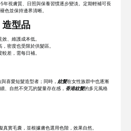
–5年視膚質、日照與保養習慣逐步變淡。定期輕補可長
褪色並保持邊界清晰。
. 造型品
見效、維護成本低。
高，密度也受限於供髮區。
度較差，需每日補。
族與喜愛短髮造型者；同時，
紋髮
在女性族群中也逐漸
續、自然不突兀的髮量存在感，
香港紋髮
的多元風格
擬真實毛囊，並根據膚色選用色階，效果自然。