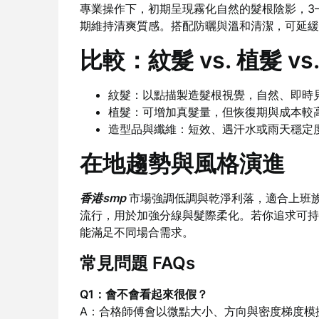
專業操作下，初期呈現霧化自然的髮根陰影，3
期維持清爽質感。搭配防曬與溫和清潔，可延緩
比較：紋髮 vs. 植髮 vs
紋髮：以點描製造髮根視覺，自然、即時
植髮：可增加真髮量，但恢復期與成本較
造型品與纖維：短效、遇汗水或雨天穩定
在地趨勢與風格演進
香港smp
市場強調低調與乾淨利落，適合上班
流行，用於加強分線與髮際柔化。若你追求可持
能滿足不同場合需求。
常見問題 FAQs
Q1：會不會看起來很假？
A：合格師傅會以微點大小、方向與密度梯度模