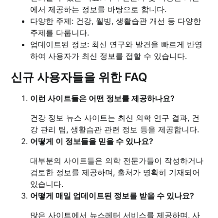
에서 제공하는 정보를 바탕으로 합니다.
다양한 주제: 건강, 웰빙, 생활습관 개선 등 다양한
주제를 다룹니다.
업데이트된 정보: 최신 연구와 발견을 빠르게 반영
하여 사용자가 최신 정보를 접할 수 있습니다.
신규 사용자들을 위한 FAQ
이런 사이트들은 어떤 정보를 제공하나요?
건강 정보 뉴스 사이트는 최신 의학 연구 결과, 건
강 관리 팁, 생활습관 관련 정보 등을 제공합니다.
어떻게 이 정보들을 믿을 수 있나요?
대부분의 사이트들은 의학 전문가들이 작성하거나
검토한 정보를 제공하며, 출처가 명확히 기재되어
있습니다.
어떻게 매일 업데이트된 정보를 받을 수 있나요?
많은 사이트에서 뉴스레터 서비스를 제공하며, 사