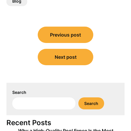
Blog
Post
Previous post
navigation
Next post
Search
Search
Recent Posts
Why a High-Quality Pool Fence Is the Most