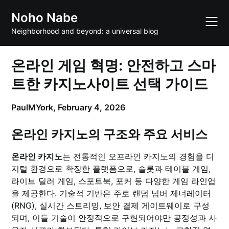
Skip
Noho Nabe
to
content
Neighborhood and beyond: a universal blog
온라인 게임 혁명: 안전하고 스마
트한
카지노사이트
선택 가이드
PaulMYork,
February 4, 2026
온라인 카지노의 구조와 주요 서비스
온라인 카지노
는 전통적인 오프라인 카지노의 경험을 디
지털 환경으로 확장한 플랫폼으로, 슬롯과 테이블 게임,
라이브 딜러 게임, 스포트북, 포커 등 다양한 게임 라인업
을 제공한다. 기술적 기반은 주로 랜덤 넘버 제너레이터
(RNG), 실시간 스트리밍, 보안 결제 게이트웨이로 구성
되며, 이들 기술이 안정적으로 구현되어야만 공정성과 사