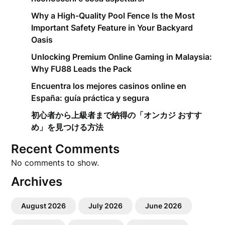
Why a High-Quality Pool Fence Is the Most
Important Safety Feature in Your Backyard
Oasis
Unlocking Premium Online Gaming in Malaysia:
Why FU88 Leads the Pack
Encuentra los mejores casinos online en
España: guía práctica y segura
初心者から上級者まで納得の「オンカジ おすす
め」を見つける方法
Recent Comments
No comments to show.
Archives
August 2026
July 2026
June 2026