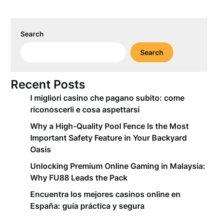
Search
Search
Recent Posts
I migliori casino che pagano subito: come
riconoscerli e cosa aspettarsi
Why a High-Quality Pool Fence Is the Most
Important Safety Feature in Your Backyard
Oasis
Unlocking Premium Online Gaming in Malaysia:
Why FU88 Leads the Pack
Encuentra los mejores casinos online en
España: guía práctica y segura