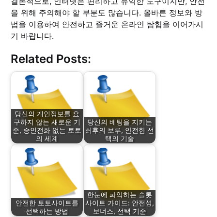
결론적으로, 인터넷은 편리하고 유익한 도구이지만, 안전
을 위해 주의해야 할 부분도 많습니다. 올바른 정보와 방
법을 이용하여 안전하고 즐거운 온라인 탐험을 이어가시
기 바랍니다.
Related Posts:
당신의 개인정보를 요
구하지 않는 새로운 기
당신의 베팅을 지키는
준, 승인전화 없는 토토
최후의 보루, 안전한 선
의 세계
택의 기술
한눈에 파악하는 슬롯
안전한 토토사이트를
사이트 가이드: 안전성,
선택하는 방법
보너스, 선택 기준