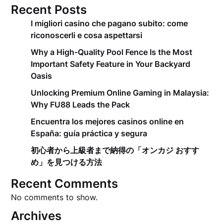
Recent Posts
I migliori casino che pagano subito: come
riconoscerli e cosa aspettarsi
Why a High-Quality Pool Fence Is the Most
Important Safety Feature in Your Backyard
Oasis
Unlocking Premium Online Gaming in Malaysia:
Why FU88 Leads the Pack
Encuentra los mejores casinos online en
España: guía práctica y segura
初心者から上級者まで納得の「オンカジ おすす
め」を見つける方法
Recent Comments
No comments to show.
Archives