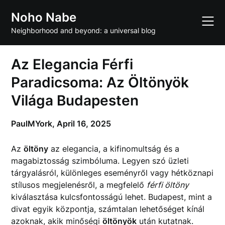
Skip
Noho Nabe
to
content
Neighborhood and beyond: a universal blog
Az Elegancia Férfi
Paradicsoma: Az Öltönyök
Világa Budapesten
PaulMYork,
April 16, 2025
Az
öltöny
az elegancia, a kifinomultság és a
magabiztosság szimbóluma. Legyen szó üzleti
tárgyalásról, különleges eseményről vagy hétköznapi
stílusos megjelenésről, a megfelelő
férfi öltöny
kiválasztása kulcsfontosságú lehet. Budapest, mint a
divat egyik központja, számtalan lehetőséget kínál
azoknak, akik minőségi
öltönyök
után kutatnak.