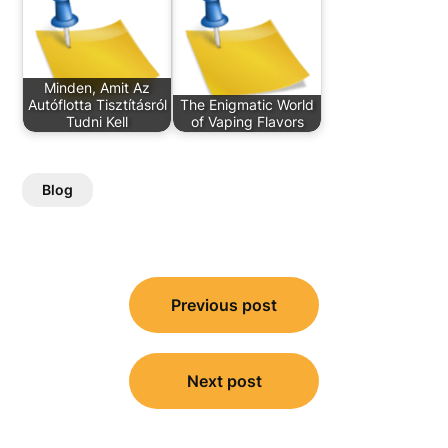
Minden, Amit Az
Autóflotta Tisztításról
The Enigmatic World
Tudni Kell
of Vaping Flavors
Blog
Post
Previous post
navigation
Next post