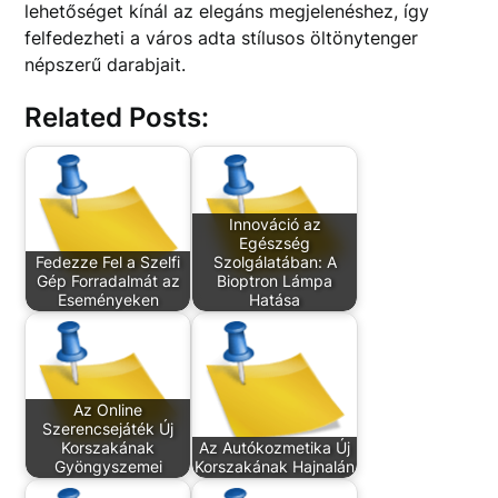
lehetőséget kínál az elegáns megjelenéshez, így
felfedezheti a város adta stílusos öltönytenger
népszerű darabjait.
Related Posts:
Innováció az
Egészség
Fedezze Fel a Szelfi
Szolgálatában: A
Gép Forradalmát az
Bioptron Lámpa
Eseményeken
Hatása
Az Online
Szerencsejáték Új
Korszakának
Az Autókozmetika Új
Gyöngyszemei
Korszakának Hajnalán