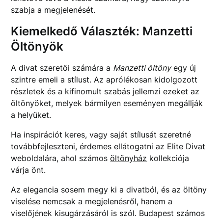
szabja a megjelenését.
Kiemelkedő Választék: Manzetti
Öltönyök
A divat szeretői számára a
Manzetti öltöny
egy új
szintre emeli a stílust. Az aprólékosan kidolgozott
részletek és a kifinomult szabás jellemzi ezeket az
öltönyöket, melyek bármilyen eseményen megállják
a helyüket.
Ha inspirációt keres, vagy saját stílusát szeretné
továbbfejleszteni, érdemes ellátogatni az Elite Divat
weboldalára, ahol számos
öltönyház
kollekciója
várja önt.
Az elegancia sosem megy ki a divatból, és az öltöny
viselése nemcsak a megjelenésről, hanem a
viselőjének kisugárzásáról is szól. Budapest számos