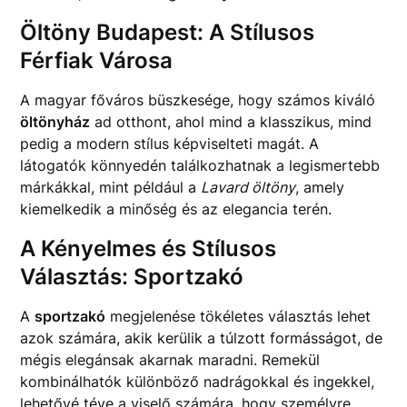
Öltöny Budapest: A Stílusos
Férfiak Városa
A magyar főváros büszkesége, hogy számos kiváló
öltönyház
ad otthont, ahol mind a klasszikus, mind
pedig a modern stílus képviselteti magát. A
látogatók könnyedén találkozhatnak a legismertebb
márkákkal, mint például a
Lavard öltöny
, amely
kiemelkedik a minőség és az elegancia terén.
A Kényelmes és Stílusos
Választás: Sportzakó
A
sportzakó
megjelenése tökéletes választás lehet
azok számára, akik kerülik a túlzott formásságot, de
mégis elegánsak akarnak maradni. Remekül
kombinálhatók különböző nadrágokkal és ingekkel,
lehetővé téve a viselő számára, hogy személyre