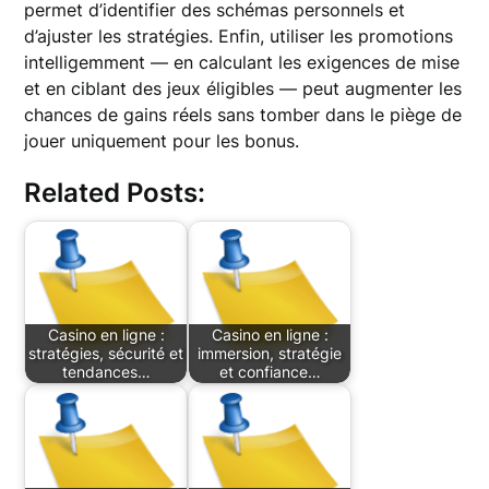
permet d’identifier des schémas personnels et
d’ajuster les stratégies. Enfin, utiliser les promotions
intelligemment — en calculant les exigences de mise
et en ciblant des jeux éligibles — peut augmenter les
chances de gains réels sans tomber dans le piège de
jouer uniquement pour les bonus.
Related Posts:
Casino en ligne :
Casino en ligne :
stratégies, sécurité et
immersion, stratégie
tendances…
et confiance…