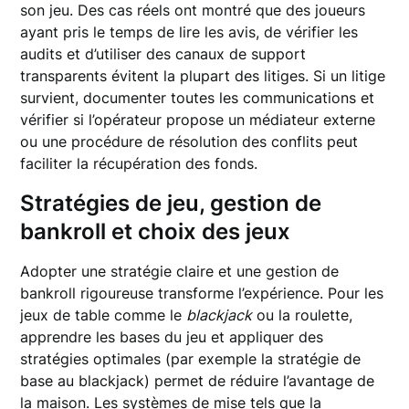
son jeu. Des cas réels ont montré que des joueurs
ayant pris le temps de lire les avis, de vérifier les
audits et d’utiliser des canaux de support
transparents évitent la plupart des litiges. Si un litige
survient, documenter toutes les communications et
vérifier si l’opérateur propose un médiateur externe
ou une procédure de résolution des conflits peut
faciliter la récupération des fonds.
Stratégies de jeu, gestion de
bankroll et choix des jeux
Adopter une stratégie claire et une gestion de
bankroll rigoureuse transforme l’expérience. Pour les
jeux de table comme le
blackjack
ou la roulette,
apprendre les bases du jeu et appliquer des
stratégies optimales (par exemple la stratégie de
base au blackjack) permet de réduire l’avantage de
la maison. Les systèmes de mise tels que la