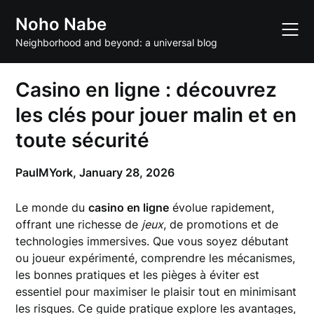
Skip
Noho Nabe
to
content
Neighborhood and beyond: a universal blog
Casino en ligne : découvrez
les clés pour jouer malin et en
toute sécurité
PaulMYork,
January 28, 2026
Le monde du
casino en ligne
évolue rapidement,
offrant une richesse de
jeux
, de promotions et de
technologies immersives. Que vous soyez débutant
ou joueur expérimenté, comprendre les mécanismes,
les bonnes pratiques et les pièges à éviter est
essentiel pour maximiser le plaisir tout en minimisant
les risques. Ce guide pratique explore les avantages,