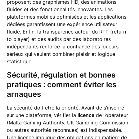
proposent des graphismes HD, des animations
fluides et des fonctionnalités innovantes. Les
plateformes mobiles optimisées et les applications
dédiées garantissent une expérience utilisateur
fluide. Enfin, la transparence autour du RTP (return
to player) et des audits par des laboratoires
indépendants renforce la confiance des joueurs
sérieux qui veulent combiner plaisir et logique
statistique.
Sécurité, régulation et bonnes
pratiques : comment éviter les
arnaques
La sécurité doit être la priorité. Avant de s’inscrire
sur une plateforme, vérifier la
licence
de l’opérateur
(Malta Gaming Authority, UK Gambling Commission
ou autres autorités reconnues) est indispensable.
Une licence implique des obligations en matière de