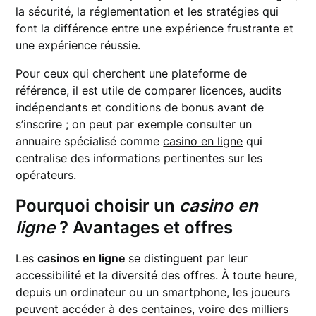
la sécurité, la réglementation et les stratégies qui
font la différence entre une expérience frustrante et
une expérience réussie.
Pour ceux qui cherchent une plateforme de
référence, il est utile de comparer licences, audits
indépendants et conditions de bonus avant de
s’inscrire ; on peut par exemple consulter un
annuaire spécialisé comme
casino en ligne
qui
centralise des informations pertinentes sur les
opérateurs.
Pourquoi choisir un
casino en
ligne
? Avantages et offres
Les
casinos en ligne
se distinguent par leur
accessibilité et la diversité des offres. À toute heure,
depuis un ordinateur ou un smartphone, les joueurs
peuvent accéder à des centaines, voire des milliers