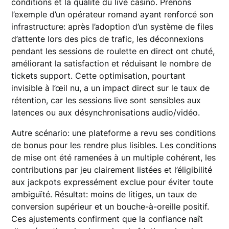
conditions et la qualité du live casino. Prenons
l’exemple d’un opérateur romand ayant renforcé son
infrastructure: après l’adoption d’un système de files
d’attente lors des pics de trafic, les déconnexions
pendant les sessions de roulette en direct ont chuté,
améliorant la satisfaction et réduisant le nombre de
tickets support. Cette optimisation, pourtant
invisible à l’œil nu, a un impact direct sur le taux de
rétention, car les sessions live sont sensibles aux
latences ou aux désynchronisations audio/vidéo.
Autre scénario: une plateforme a revu ses conditions
de bonus pour les rendre plus lisibles. Les conditions
de mise ont été ramenées à un multiple cohérent, les
contributions par jeu clairement listées et l’éligibilité
aux jackpots expressément exclue pour éviter toute
ambiguïté. Résultat: moins de litiges, un taux de
conversion supérieur et un bouche-à-oreille positif.
Ces ajustements confirment que la confiance naît