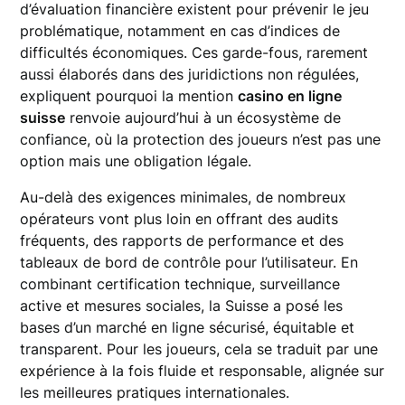
d’évaluation financière existent pour prévenir le jeu
problématique, notamment en cas d’indices de
difficultés économiques. Ces garde-fous, rarement
aussi élaborés dans des juridictions non régulées,
expliquent pourquoi la mention
casino en ligne
suisse
renvoie aujourd’hui à un écosystème de
confiance, où la protection des joueurs n’est pas une
option mais une obligation légale.
Au-delà des exigences minimales, de nombreux
opérateurs vont plus loin en offrant des audits
fréquents, des rapports de performance et des
tableaux de bord de contrôle pour l’utilisateur. En
combinant certification technique, surveillance
active et mesures sociales, la Suisse a posé les
bases d’un marché en ligne sécurisé, équitable et
transparent. Pour les joueurs, cela se traduit par une
expérience à la fois fluide et responsable, alignée sur
les meilleures pratiques internationales.