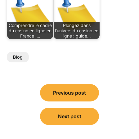
Comprendre le cadre
Plongez dans
du casino en ligne en
l'univers du casino en
France :…
ligne : guide…
Blog
Post
Previous post
navigation
Next post