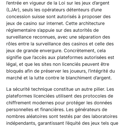
l’entrée en vigueur de la Loi sur les jeux d’argent
(LJAr), seuls les opérateurs détenteurs d’une
concession suisse sont autorisés à proposer des
jeux de casino sur internet. Cette architecture
réglementaire s’appuie sur des autorités de
surveillance reconnues, avec une séparation des
rôles entre la surveillance des casinos et celle des
jeux de grande envergure. Concrètement, cela
signifie que l’accès aux plateformes autorisées est
légal, et que les sites non licenciés peuvent être
bloqués afin de préserver les joueurs, l’intégrité du
marché et la lutte contre le blanchiment d’argent.
La sécurité technique constitue un autre pilier. Les
plateformes licenciées utilisent des protocoles de
chiffrement modernes pour protéger les données
personnelles et financières. Les générateurs de
nombres aléatoires sont testés par des laboratoires
indépendants, garantissant l’équité des jeux tels que