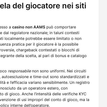
ela del giocatore nei siti
cesso a
casino non AAMS
può comportare
e dal regolatore nazionale; in taluni contesti
zati localmente potrebbe essere limitato o non
enza pratica per il giocatore è la possibile
ontroversie, chargeback contestati o blocchi di
ntegrante della scelta, al pari di bonus e catalogo
gioco
responsabile
non sono uniformi. Nei circuiti
ito, autoesclusione e time-out sono standardizzati e
ità e l’efficacia variano sensibilmente. Un registro
onosciuto da un operatore estero, con
o di gioco. Anche l’intensità delle verifiche KYC
evenzione di usi impropri del conto di gioco, ma la
olicy interne dell’operatore.