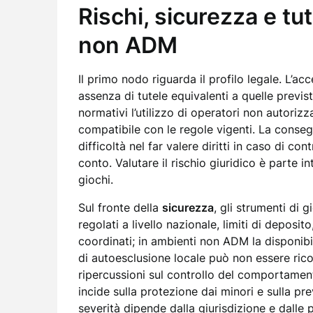
Rischi, sicurezza e tut
non ADM
Il primo nodo riguarda il profilo legale. L’ac
assenza di tutele equivalenti a quelle previst
normativi l’utilizzo di operatori non autoriz
compatibile con le regole vigenti. La consegu
difficoltà nel far valere diritti in caso di c
conto. Valutare il rischio giuridico è parte i
giochi.
Sul fronte della
sicurezza
, gli strumenti di 
regolati a livello nazionale, limiti di depos
coordinati; in ambienti non ADM la disponibil
di autoesclusione locale può non essere ric
ripercussioni sul controllo del comportament
incide sulla protezione dai minori e sulla pr
severità dipende dalla giurisdizione e dalle p