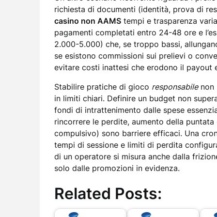
richiesta di documenti (identità, prova di res
casino non AAMS
tempi e trasparenza varian
pagamenti completati entro 24-48 ore e l’esi
2.000-5.000) che, se troppo bassi, allungano 
se esistono commissioni sui prelievi o conver
evitare costi inattesi che erodono il payout e
Stabilire pratiche di gioco
responsabile
non s
in limiti chiari. Definire un budget non super
fondi di intrattenimento dalle spese essenzia
rincorrere le perdite, aumento della puntat
compulsivo) sono barriere efficaci. Una crono
tempi di sessione e limiti di perdita configu
di un operatore si misura anche dalla frizio
solo dalle promozioni in evidenza.
Related Posts: