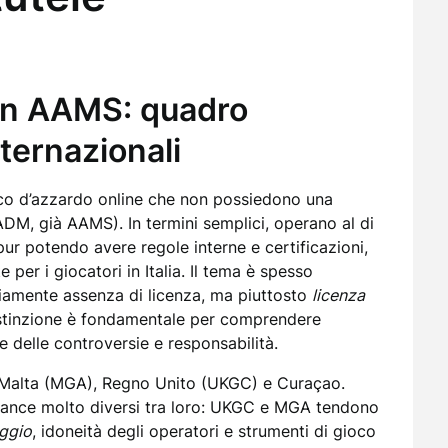
on AAMS: quadro
ternazionali
co d’azzardo online che non possiedono una
i ADM, già AAMS). In termini semplici, operano al di
pur potendo avere regole interne e certificazioni,
per i giocatori in Italia. Il tema è spesso
iamente assenza di licenza, ma piuttosto
licenza
istinzione è fondamentale per comprendere
ne delle controversie e responsabilità.
no Malta (MGA), Regno Unito (UKGC) e Curaçao.
liance molto diversi tra loro: UKGC e MGA tendono
aggio
, idoneità degli operatori e strumenti di gioco