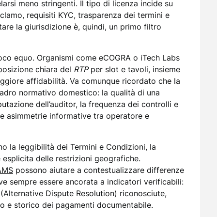
larsi meno stringenti. Il tipo di licenza incide su
eclamo, requisiti KYC, trasparenza dei termini e
re la giurisdizione è, quindi, un primo filtro
i gioco equo. Organismi come eCOGRA o iTech Labs
posizione chiara del
RTP
per slot e tavoli, insieme
aggiore affidabilità. Va comunque ricordato che la
quadro normativo domestico: la qualità di una
tazione dell’auditor, la frequenza dei controlli e
rre asimmetrie informative tra operatore e
no la leggibilità dei Termini e Condizioni, la
e esplicita delle restrizioni geografiche.
AAMS
possono aiutare a contestualizzare differenze
e sempre essere ancorata a indicatori verificabili:
 (Alternative Dispute Resolution) riconosciute,
ro e storico dei pagamenti documentabile.