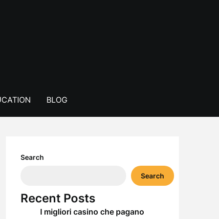
CATION
BLOG
Search
Search
Recent Posts
I migliori casino che pagano