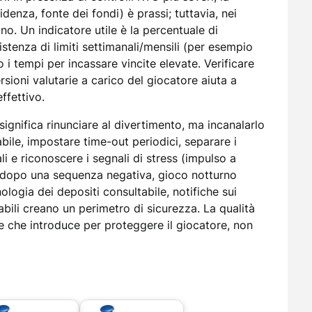
idenza, fonte dei fondi) è prassi; tuttavia, nei
o. Un indicatore utile è la percentuale di
stenza di limiti settimanali/mensili (per esempio
i tempi per incassare vincite elevate. Verificare
sioni valutarie a carico del giocatore aiuta a
ffettivo.
ignifica rinunciare al divertimento, ma incanalarlo
abile, impostare time-out periodici, separare i
li e riconoscere i segnali di stress (impulso a
a dopo una sequenza negativa, gioco notturno
logia dei depositi consultabile, notifiche sui
rabili creano un perimetro di sicurezza. La qualità
ne che introduce per proteggere il giocatore, non