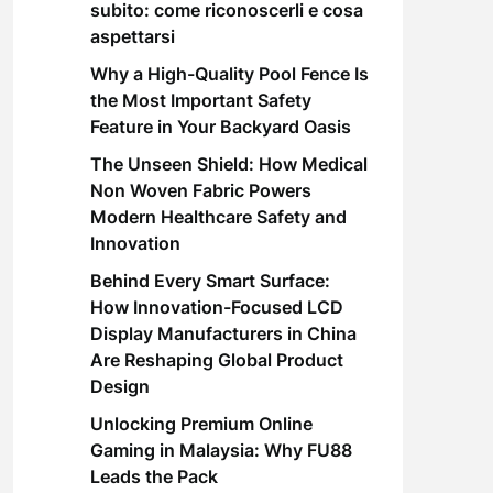
subito: come riconoscerli e cosa
aspettarsi
Why a High-Quality Pool Fence Is
the Most Important Safety
Feature in Your Backyard Oasis
The Unseen Shield: How Medical
Non Woven Fabric Powers
Modern Healthcare Safety and
Innovation
Behind Every Smart Surface:
How Innovation-Focused LCD
Display Manufacturers in China
Are Reshaping Global Product
Design
Unlocking Premium Online
Gaming in Malaysia: Why FU88
Leads the Pack