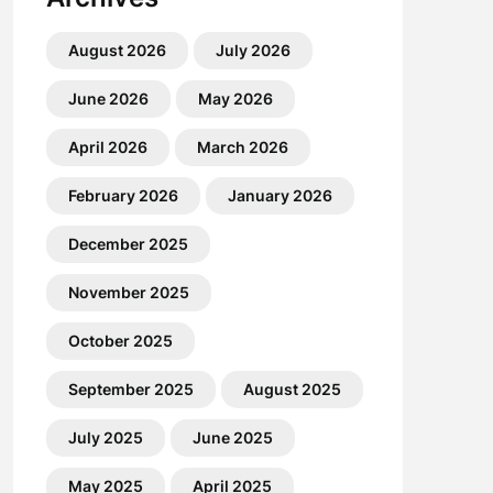
August 2026
July 2026
June 2026
May 2026
April 2026
March 2026
February 2026
January 2026
December 2025
November 2025
October 2025
September 2025
August 2025
July 2025
June 2025
May 2025
April 2025