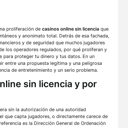
una proliferación de
casinos online sin licencia
que
táneos y anonimato total. Detrás de esa fachada,
financieros y de seguridad que muchos jugadores
de los operadores regulados, por qué proliferan y
e para proteger tu dinero y tus datos. En un
ir entre una propuesta legítima y una peligrosa
encia de entretenimiento y un serio problema.
line sin licencia y por
ra sin la autorización de una autoridad
 el que capta jugadores, o directamente carece de
a referencia es la Dirección General de Ordenación