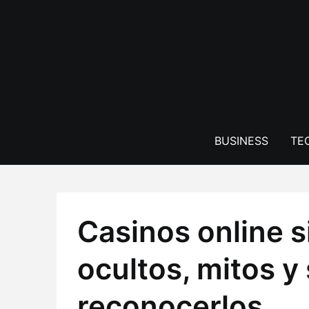
Skip
to
content
BUSINESS
TE
Casinos online si
ocultos, mitos y
reconocerlos