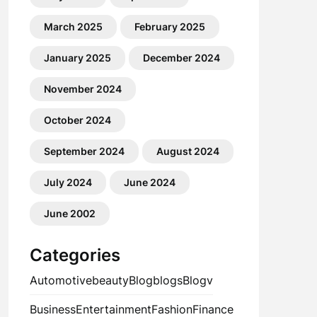
March 2025
February 2025
January 2025
December 2024
November 2024
October 2024
September 2024
August 2024
July 2024
June 2024
June 2002
Categories
Automotive
beauty
Blog
blogs
Blogv
Business
Entertainment
Fashion
Finance