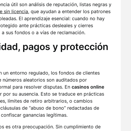
cia útil son análisis de reputación, listas negras y
e sin licencia
, que ayudan a entender los patrones
pleadas. El aprendizaje esencial: cuando no hay
otegido ante prácticas desleales y cierres
 a sus fondos o a vías de reclamación.
idad, pagos y protección
 En un entorno regulado, los fondos de clientes
e números aleatorios son auditados por
formal para resolver disputas. En
casinos online
r por su ausencia. Esto se traduce en prácticas
límites de retiro arbitrarios, o cambios
n cláusulas de “abuso de bono” redactadas de
onfiscar ganancias legítimas.
os es otra preocupación. Sin cumplimiento de