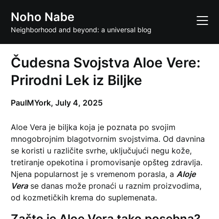
Skip
Noho Nabe
to
content
Neighborhood and beyond: a universal blog
Čudesna Svojstva Aloe Vere:
Prirodni Lek iz Biljke
PaulMYork,
July 4, 2025
Aloe Vera je biljka koja je poznata po svojim
mnogobrojnim blagotvornim svojstvima. Od davnina
se koristi u različite svrhe, uključujući negu kože,
tretiranje opekotina i promovisanje opšteg zdravlja.
Njena popularnost je s vremenom porasla, a
Aloje
Vera
se danas može pronaći u raznim proizvodima,
od kozmetičkih krema do suplemenata.
Zašto je Aloe Vera tako posebna?