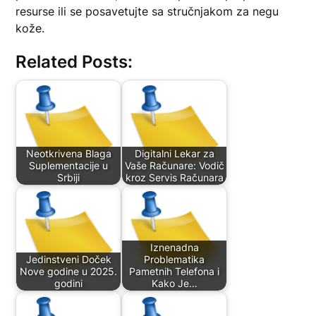
resurse ili se posavetujte sa stručnjakom za negu
kože.
Related Posts:
Neotkrivena Blaga
Digitalni Lekar za
Suplementacije u
Vaše Računare: Vodič
Srbiji
kroz Servis Računara
Iznenadna
Jedinstveni Doček
Problematika
Nove godine u 2025.
Pametnih Telefona i
godini
Kako Je…