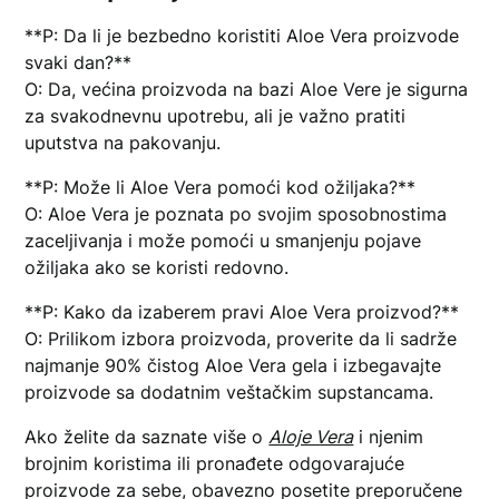
**P: Da li je bezbedno koristiti Aloe Vera proizvode
svaki dan?**
O: Da, većina proizvoda na bazi Aloe Vere je sigurna
za svakodnevnu upotrebu, ali je važno pratiti
uputstva na pakovanju.
**P: Može li Aloe Vera pomoći kod ožiljaka?**
O: Aloe Vera je poznata po svojim sposobnostima
zaceljivanja i može pomoći u smanjenju pojave
ožiljaka ako se koristi redovno.
**P: Kako da izaberem pravi Aloe Vera proizvod?**
O: Prilikom izbora proizvoda, proverite da li sadrže
najmanje 90% čistog Aloe Vera gela i izbegavajte
proizvode sa dodatnim veštačkim supstancama.
Ako želite da saznate više o
Aloje Vera
i njenim
brojnim koristima ili pronađete odgovarajuće
proizvode za sebe, obavezno posetite preporučene