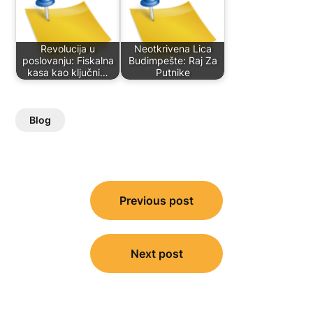
Revolucija u
Neotkrivena Lica
poslovanju: Fiskalna
Budimpešte: Raj Za
kasa kao ključni…
Putnike
Blog
Post
Previous post
navigation
Next post