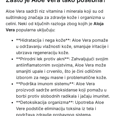
Aloe Vera sadrži niz vitamina i minerala koji su od
suštinskog značaja za zdravlje kože i organizma u
celini. Neki od ključnih razloga zbog kojih je
Aloja
Vera
popularna uključuju:
**Hidratacija i nega kože**: Aloe Vera pomaže
u održavanju vlažnosti kože, smanjuje iritacije i
ubrzava regeneraciju kože.
**Prirodni lek protiv akni**: Zahvaljujući svojim
antiinflamatornim svojstvima, Aloe Vera može
smanjiti upale i crvenilo, što je čini odličnim
izborom za negu masne i problematične kože.
**Podrška imunom sistemu**: Aloe Vera
proizvodi sadrže antioksidanse koji pomažu u
borbi protiv slobodnih radikala i jačaju imunitet.
**Detoksikacija organizma**: Upotreba Aloe
Vere podstiče eliminaciju toksina iz tela i
podržava zdravlje probavnog sistema.