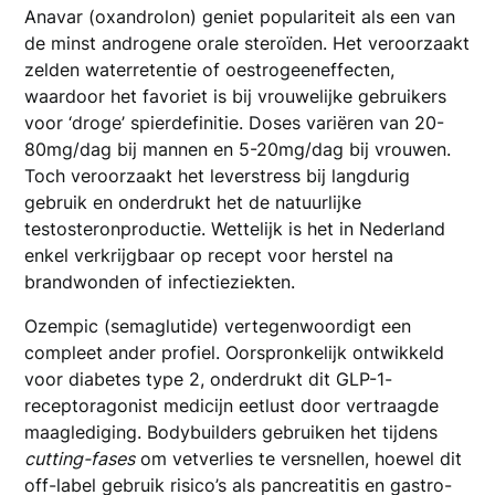
Anavar (oxandrolon) geniet populariteit als een van
de minst androgene orale steroïden. Het veroorzaakt
zelden waterretentie of oestrogeeneffecten,
waardoor het favoriet is bij vrouwelijke gebruikers
voor ‘droge’ spierdefinitie. Doses variëren van 20-
80mg/dag bij mannen en 5-20mg/dag bij vrouwen.
Toch veroorzaakt het leverstress bij langdurig
gebruik en onderdrukt het de natuurlijke
testosteronproductie. Wettelijk is het in Nederland
enkel verkrijgbaar op recept voor herstel na
brandwonden of infectieziekten.
Ozempic (semaglutide) vertegenwoordigt een
compleet ander profiel. Oorspronkelijk ontwikkeld
voor diabetes type 2, onderdrukt dit GLP-1-
receptoragonist medicijn eetlust door vertraagde
maaglediging. Bodybuilders gebruiken het tijdens
cutting-fases
om vetverlies te versnellen, hoewel dit
off-label gebruik risico’s als pancreatitis en gastro-