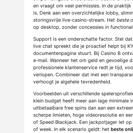
en vraagt om veel permissies. In de praktijk 
is. Denk aan een overzichtelijke lobby, slim
storingsvrije live-casino-stream. Het
beste o
op desktop, zonder concessies in functionali
Support is een onderschatte factor. Stel da
live chat spreekt die je proactief helpt bij 
documentenpagina stuurt. Bij Casino B ontv
e-mail. Wanneer het om geld en gevoelige dat
professionele klantenservice redt je tijd, v
verlopen. Combineer dat met een transparant
verhoogt je algehele tevredenheid.
Voorbeelden uit verschillende spelersprofiel
klein budget heeft meer aan lage minimale in
uitbetaalbare free spins dan aan een extree
scherpe limieten, hoge videoresolutie en ee
of Speed Blackjack. Een jackpotjager let op 
of week. In elk scenario geldt: het
beste onl