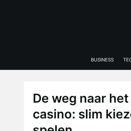
Skip
to
content
BUSINESS
TE
De weg naar het 
casino: slim kie
spelen