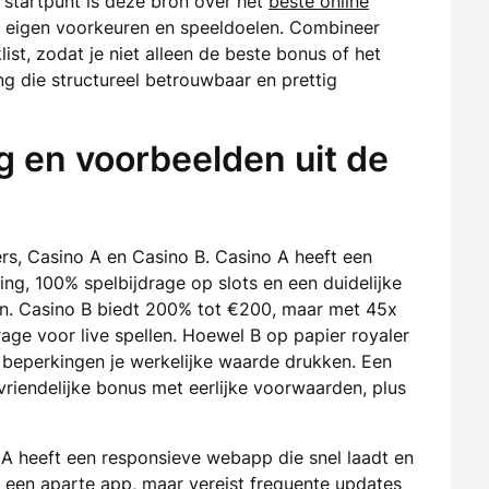
 startpunt is deze bron over het
beste online
je eigen voorkeuren en speeldoelen. Combineer
ist, zodat je niet alleen de beste bonus of het
g die structureel betrouwbaar en prettig
ng en voorbeelden uit de
ers, Casino A en Casino B. Casino A heeft een
g, 100% spelbijdrage op slots en een duidelijke
len. Casino B biedt 200% tot €200, maar met 45x
rage voor live spellen. Hoewel B op papier royaler
n beperkingen je werkelijke waarde drukken. Een
 vriendelijke bonus met eerlijke voorwaarden, plus
A heeft een responsieve webapp die snel laadt en
t een aparte app, maar vereist frequente updates