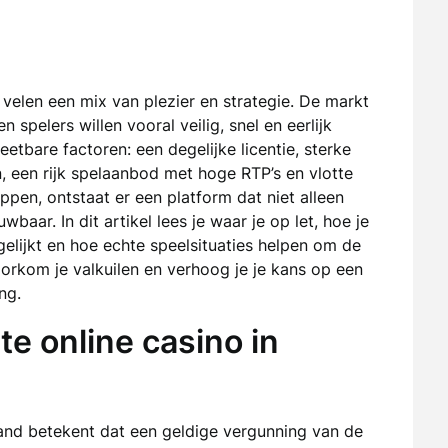
 velen een mix van plezier en strategie. De markt
spelers willen vooral veilig, snel en eerlijk
etbare factoren: een degelijke licentie, sterke
, een rijk spelaanbod met hoge RTP’s en vlotte
ppen, ontstaat er een platform dat niet alleen
aar. In dit artikel lees je waar je op let, hoe je
elijkt en hoe echte speelsituaties helpen om de
oorkom je valkuilen en verhoog je je kans op een
ng.
te online casino in
rland betekent dat een geldige vergunning van de