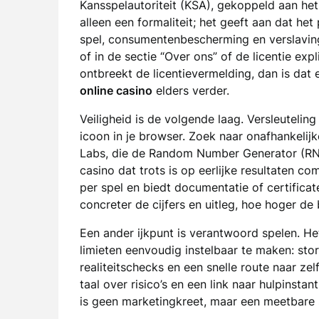
Kansspelautoriteit (KSA), gekoppeld aan het 
alleen een formaliteit; het geeft aan dat het
spel, consumentenbescherming en verslavings
of in de sectie “Over ons” of de licentie expl
ontbreekt de licentievermelding, dan is dat
online casino
elders verder.
Veiligheid is de volgende laag. Versleutelin
icoon in je browser. Zoek naar onafhankelij
Labs, die de Random Number Generator (RNG
casino dat trots is op eerlijke resultaten co
per spel en biedt documentatie of certificat
concreter de cijfers en uitleg, hoe hoger d
Een ander ijkpunt is verantwoord spelen. H
limieten eenvoudig instelbaar te maken: stort
realiteitschecks en een snelle route naar ze
taal over risico’s en een link naar hulpinsta
is geen marketingkreet, maar een meetbare s