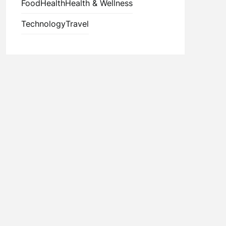
Food
Health
Health & Wellness
Technology
Travel