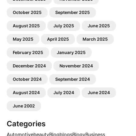
October 2025
September 2025
August 2025
July 2025
June 2025
May 2025
April 2025
March 2025
February 2025
January 2025
December 2024
November 2024
October 2024
September 2024
August 2024
July 2024
June 2024
June 2002
Categories
Automotive
beauty
Blog
blogs
Blogv
Business