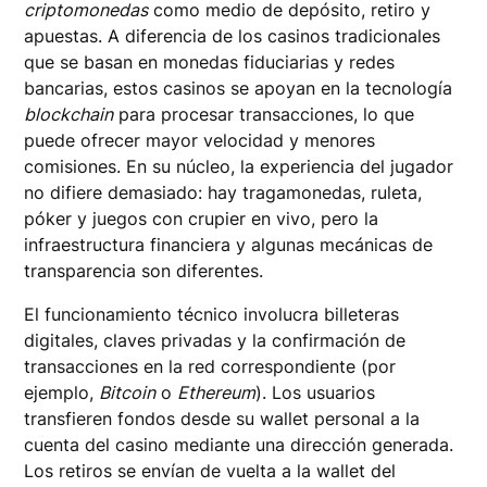
criptomonedas
como medio de depósito, retiro y
apuestas. A diferencia de los casinos tradicionales
que se basan en monedas fiduciarias y redes
bancarias, estos casinos se apoyan en la tecnología
blockchain
para procesar transacciones, lo que
puede ofrecer mayor velocidad y menores
comisiones. En su núcleo, la experiencia del jugador
no difiere demasiado: hay tragamonedas, ruleta,
póker y juegos con crupier en vivo, pero la
infraestructura financiera y algunas mecánicas de
transparencia son diferentes.
El funcionamiento técnico involucra billeteras
digitales, claves privadas y la confirmación de
transacciones en la red correspondiente (por
ejemplo,
Bitcoin
o
Ethereum
). Los usuarios
transfieren fondos desde su wallet personal a la
cuenta del casino mediante una dirección generada.
Los retiros se envían de vuelta a la wallet del