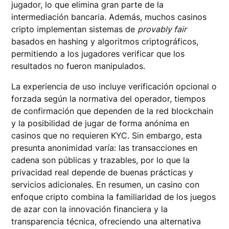
jugador, lo que elimina gran parte de la
intermediación bancaria. Además, muchos casinos
cripto implementan sistemas de
provably fair
basados en hashing y algoritmos criptográficos,
permitiendo a los jugadores verificar que los
resultados no fueron manipulados.
La experiencia de uso incluye verificación opcional o
forzada según la normativa del operador, tiempos
de confirmación que dependen de la red blockchain
y la posibilidad de jugar de forma anónima en
casinos que no requieren KYC. Sin embargo, esta
presunta anonimidad varía: las transacciones en
cadena son públicas y trazables, por lo que la
privacidad real depende de buenas prácticas y
servicios adicionales. En resumen, un casino con
enfoque cripto combina la familiaridad de los juegos
de azar con la innovación financiera y la
transparencia técnica, ofreciendo una alternativa