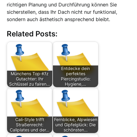
richtigen Planung und Durchführung können Sie
sicherstellen, dass Ihr Dach nicht nur funktional,
sondern auch ästhetisch ansprechend bleibt.
Related Posts:
Entdecke dein
Münchens Top-Kfz
perfektes
Gutachter: Ihr
Piercingstudio:
Schlüssel zu fairen…
Hygiene,…
Cali-Style trifft
Fernblicke, Alpwiesen
Straßenrecht:
und Gipfelglück: Die
Caliplates und der…
schönsten…