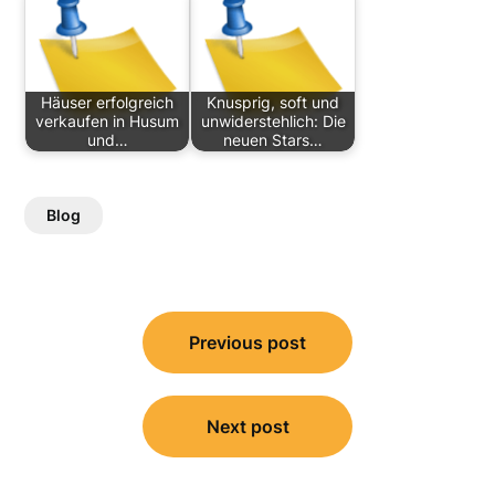
Häuser erfolgreich
Knusprig, soft und
verkaufen in Husum
unwiderstehlich: Die
und…
neuen Stars…
Blog
Post
Previous post
navigation
Next post