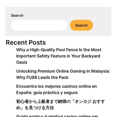
Search
Search
Recent Posts
Why a High-Quality Pool Fence Is the Most
Important Safety Feature in Your Backyard
Oasis
Unlocking Premium Online Gaming in Malaysia:
Why FU88 Leads the Pack
Encuentra los mejores casinos online en
España: guía práctica y segura
初心者から上級者まで納得の「オンカジ おすす
め」を見つける方法
Guida pratica ai migliori casino online per