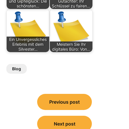
und Gipfelglück: Die
Gutachter: Ihr
schönsten…
Schlüssel zu fairen…
Ein Unvergessliches
Erlebnis mit dem
Meistern Sie Ihr
Silvester…
digitales Büro: Von…
Blog
Post
Previous post
navigation
Next post