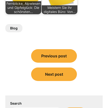
Fernblicke, Alpwiesen
und Gipfelglück: Die
Meistern Sie Ihr
schönsten…
digitales Büro: Von…
Blog
Post
Previous post
navigation
Next post
Search