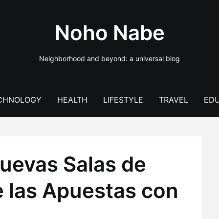
Noho Nabe
Neighborhood and beyond: a universal blog
CHNOLOGY
HEALTH
LIFESTYLE
TRAVEL
EDU
Nuevas Salas de
 las Apuestas con