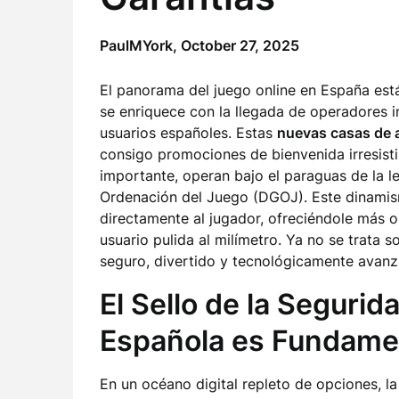
PaulMYork,
October 27, 2025
El panorama del juego online en España est
se enriquece con la llegada de operadores 
usuarios españoles. Estas
nuevas casas de 
consigo promociones de bienvenida irresisti
importante, operan bajo el paraguas de la l
Ordenación del Juego (DGOJ). Este dinamis
directamente al jugador, ofreciéndole más 
usuario pulida al milímetro. Ya no se trata 
seguro, divertido y tecnológicamente avanz
El Sello de la Segurid
Española es Fundame
En un océano digital repleto de opciones, l