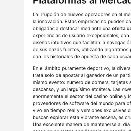
Plataformas al Merca
La irrupción de nuevos operadores en el m
la innovación. Estas empresas no pueden co
obligadas a destacar mediante una
oferta d
experiencias de usuario excepcionales, con 
diseños intuitivos que facilitan la navegació
de sus bazas fuertes, utilizando algoritmo
con los historiales de apuesta de cada usuar
En el ámbito puramente deportivo, la diver
trata solo de apostar al ganador de un part
mismo evento: número de corners, tarjetas a
descanso, y un larguísimo etcétera. Las
nue
enormemente el sector del casino online y l
proveedores de software del mundo para ofr
vivo en tiempo real y versiones exclusivas
buscan explorar esta vibrante escena, es cru
Una excelente manera de mantenerse al día e