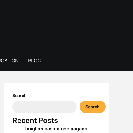
CATION
BLOG
Search
Search
Recent Posts
I migliori casino che pagano