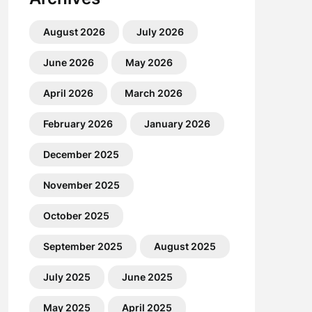
August 2026
July 2026
June 2026
May 2026
April 2026
March 2026
February 2026
January 2026
December 2025
November 2025
October 2025
September 2025
August 2025
July 2025
June 2025
May 2025
April 2025