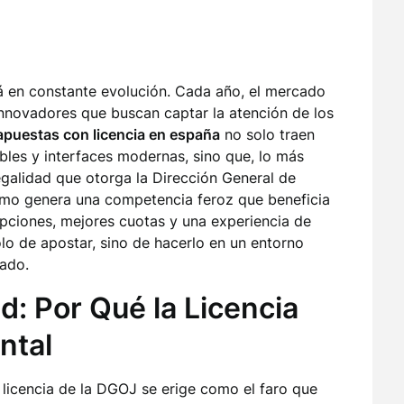
á en constante evolución. Cada año, el mercado
innovadores que buscan captar la atención de los
apuestas con licencia en españa
no solo traen
bles y interfaces modernas, sino que, lo más
egalidad que otorga la Dirección General de
mo genera una competencia feroz que beneficia
opciones, mejores cuotas y una experiencia de
solo de apostar, sino de hacerlo en un entorno
ado.
ad: Por Qué la Licencia
ntal
a licencia de la DGOJ se erige como el faro que