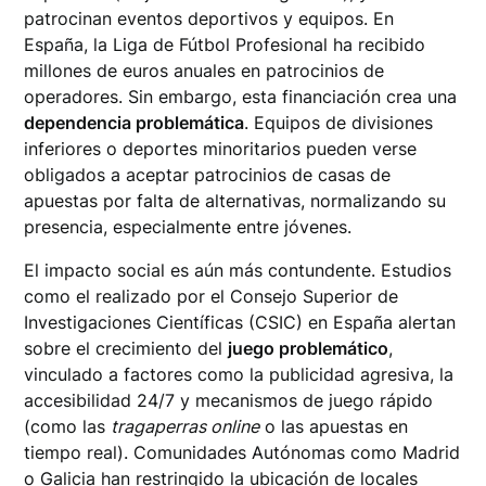
patrocinan eventos deportivos y equipos. En
España, la Liga de Fútbol Profesional ha recibido
millones de euros anuales en patrocinios de
operadores. Sin embargo, esta financiación crea una
dependencia problemática
. Equipos de divisiones
inferiores o deportes minoritarios pueden verse
obligados a aceptar patrocinios de casas de
apuestas por falta de alternativas, normalizando su
presencia, especialmente entre jóvenes.
El impacto social es aún más contundente. Estudios
como el realizado por el Consejo Superior de
Investigaciones Científicas (CSIC) en España alertan
sobre el crecimiento del
juego problemático
,
vinculado a factores como la publicidad agresiva, la
accesibilidad 24/7 y mecanismos de juego rápido
(como las
tragaperras online
o las apuestas en
tiempo real). Comunidades Autónomas como Madrid
o Galicia han restringido la ubicación de locales