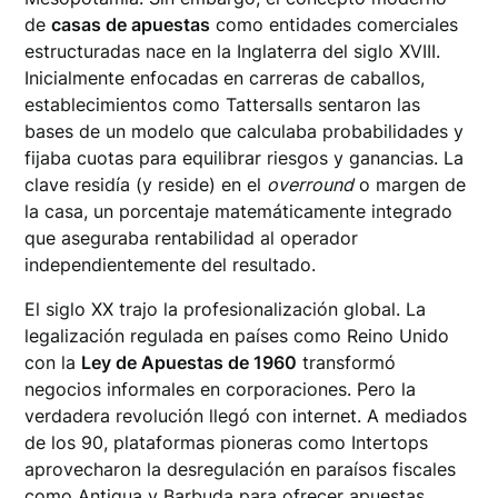
de
casas de apuestas
como entidades comerciales
estructuradas nace en la Inglaterra del siglo XVIII.
Inicialmente enfocadas en carreras de caballos,
establecimientos como Tattersalls sentaron las
bases de un modelo que calculaba probabilidades y
fijaba cuotas para equilibrar riesgos y ganancias. La
clave residía (y reside) en el
overround
o margen de
la casa, un porcentaje matemáticamente integrado
que aseguraba rentabilidad al operador
independientemente del resultado.
El siglo XX trajo la profesionalización global. La
legalización regulada en países como Reino Unido
con la
Ley de Apuestas de 1960
transformó
negocios informales en corporaciones. Pero la
verdadera revolución llegó con internet. A mediados
de los 90, plataformas pioneras como Intertops
aprovecharon la desregulación en paraísos fiscales
como Antigua y Barbuda para ofrecer apuestas