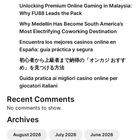
Unlocking Premium Online Gaming in Malaysia:
Why FU88 Leads the Pack
Why Medellín Has Become South America’s
Most Electrifying Coworking Destination
Encuentra los mejores casinos online en
España: guía práctica y segura
初心者から上級者まで納得の「オンカジ おすす
め」を見つける方法
Guida pratica ai migliori casino online per
giocatori italiani
Recent Comments
No comments to show.
Archives
August 2026
July 2026
June 2026