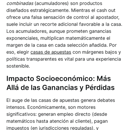
combinadas
(acumuladores) son productos
diseñados estratégicamente. Mientras el cash out
ofrece una falsa sensación de control al apostador,
suele incluir un recorte adicional favorable a la casa.
Los acumuladores, aunque prometen ganancias
exponenciales, multiplican matemáticamente el
margen de la casa en cada selección añadida. Por
eso, elegir
casas de apuestas
con márgenes bajos y
políticas transparentes es vital para una experiencia
sostenible.
Impacto Socioeconómico: Más
Allá de las Ganancias y Pérdidas
El auge de las casas de apuestas genera debates
intensos. Económicamente, son motores
significativos: generan empleo directo (desde
matemáticos hasta atención al cliente), pagan
impuestos (en jurisdicciones reguladas), y