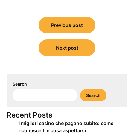
Post
Previous post
navigation
Next post
Search
Search
Recent Posts
I migliori casino che pagano subito: come
riconoscerli e cosa aspettarsi