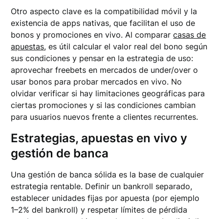
Otro aspecto clave es la compatibilidad móvil y la
existencia de apps nativas, que facilitan el uso de
bonos y promociones en vivo. Al comparar
casas de
apuestas
, es útil calcular el valor real del bono según
sus condiciones y pensar en la estrategia de uso:
aprovechar freebets en mercados de under/over o
usar bonos para probar mercados en vivo. No
olvidar verificar si hay limitaciones geográficas para
ciertas promociones y si las condiciones cambian
para usuarios nuevos frente a clientes recurrentes.
Estrategias, apuestas en vivo y
gestión de banca
Una gestión de banca sólida es la base de cualquier
estrategia rentable. Definir un bankroll separado,
establecer unidades fijas por apuesta (por ejemplo
1–2% del bankroll) y respetar límites de pérdida