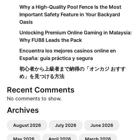
Why a High-Quality Pool Fence Is the Most
Important Safety Feature in Your Backyard
Oasis
Unlocking Premium Online Gaming in Malaysia:
Why FU88 Leads the Pack
Encuentra los mejores casinos online en
España: guía práctica y segura
初心者から上級者まで納得の「オンカジ おすす
め」を見つける方法
Recent Comments
No comments to show.
Archives
August 2026
July 2026
June 2026
May 2026
April 2026
March 2026