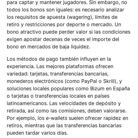
para captar y mantener jugadores. Sin embargo, no
todos los bonos son iguales: es necesario analizar
los requisitos de apuesta (wagering), límites de
retiro y restricciones por deporte o mercado. Un
bono atractivo puede perder valor si las condiciones
exigen apostar decenas de veces el importe del
bono en mercados de baja liquidez.
Los métodos de pago también influyen en la
experiencia. Las mejores plataformas ofrecen
variedad: tarjetas, transferencias bancarias,
monederos electrónicos (como PayPal o Skrill), y
soluciones locales populares como Bizum en España
o tarjetas o transferencias locales en países
latinoamericanos. Las velocidades de depósito y
retirada, así como las comisiones, deben valorarse.
Por ejemplo, los e-wallets suelen ofrecer rapidez en
retiros, mientras que las transferencias bancarias
pueden tardar varios días.