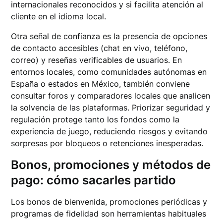
internacionales reconocidos y si facilita atención al
cliente en el idioma local.
Otra señal de confianza es la presencia de opciones
de contacto accesibles (chat en vivo, teléfono,
correo) y reseñas verificables de usuarios. En
entornos locales, como comunidades autónomas en
España o estados en México, también conviene
consultar foros y comparadores locales que analicen
la solvencia de las plataformas. Priorizar seguridad y
regulación protege tanto los fondos como la
experiencia de juego, reduciendo riesgos y evitando
sorpresas por bloqueos o retenciones inesperadas.
Bonos, promociones y métodos de
pago: cómo sacarles partido
Los bonos de bienvenida, promociones periódicas y
programas de fidelidad son herramientas habituales