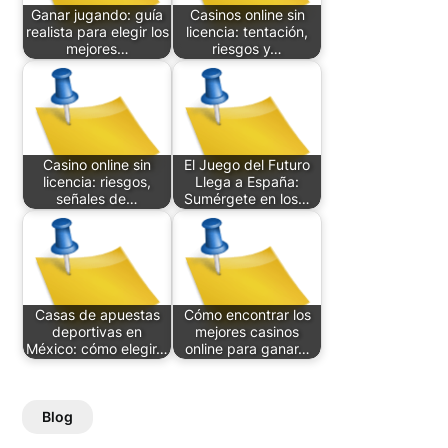
Ganar jugando: guía
Casinos online sin
realista para elegir los
licencia: tentación,
mejores…
riesgos y…
Casino online sin
El Juego del Futuro
licencia: riesgos,
Llega a España:
señales de…
Sumérgete en los…
Casas de apuestas
Cómo encontrar los
deportivas en
mejores casinos
México: cómo elegir…
online para ganar…
Blog