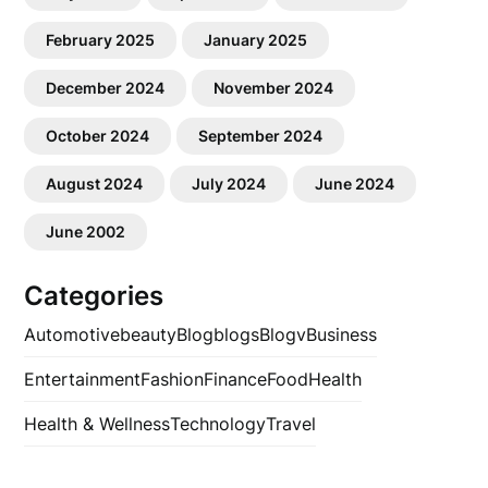
February 2025
January 2025
December 2024
November 2024
October 2024
September 2024
August 2024
July 2024
June 2024
June 2002
Categories
Automotive
beauty
Blog
blogs
Blogv
Business
Entertainment
Fashion
Finance
Food
Health
Health & Wellness
Technology
Travel