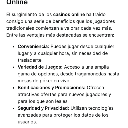
Online
El surgimiento de los
casinos online
ha traído
consigo una serie de beneficios que los jugadores
tradicionales comienzan a valorar cada vez más.
Entre las ventajas más destacadas se encuentran:
Conveniencia:
Puedes jugar desde cualquier
lugar y a cualquier hora, sin necesidad de
trasladarte.
Variedad de Juegos:
Acceso a una amplia
gama de opciones, desde tragamonedas hasta
mesas de póker en vivo.
Bonificaciones y Promociones:
Ofrecen
atractivas ofertas para nuevos jugadores y
para los que son leales.
Seguridad y Privacidad:
Utilizan tecnologías
avanzadas para proteger los datos de los
usuarios.