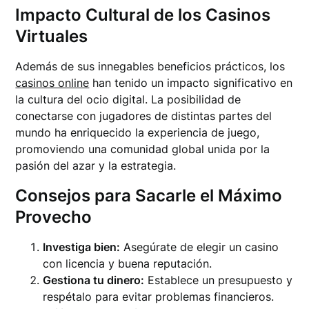
Impacto Cultural de los Casinos
Virtuales
Además de sus innegables beneficios prácticos, los
casinos online
han tenido un impacto significativo en
la cultura del ocio digital. La posibilidad de
conectarse con jugadores de distintas partes del
mundo ha enriquecido la experiencia de juego,
promoviendo una comunidad global unida por la
pasión del azar y la estrategia.
Consejos para Sacarle el Máximo
Provecho
Investiga bien:
Asegúrate de elegir un casino
con licencia y buena reputación.
Gestiona tu dinero:
Establece un presupuesto y
respétalo para evitar problemas financieros.