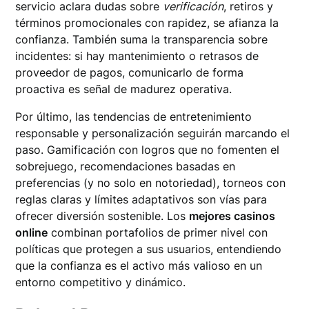
servicio aclara dudas sobre
verificación
, retiros y
términos promocionales con rapidez, se afianza la
confianza. También suma la transparencia sobre
incidentes: si hay mantenimiento o retrasos de
proveedor de pagos, comunicarlo de forma
proactiva es señal de madurez operativa.
Por último, las tendencias de entretenimiento
responsable y personalización seguirán marcando el
paso. Gamificación con logros que no fomenten el
sobrejuego, recomendaciones basadas en
preferencias (y no solo en notoriedad), torneos con
reglas claras y límites adaptativos son vías para
ofrecer diversión sostenible. Los
mejores casinos
online
combinan portafolios de primer nivel con
políticas que protegen a sus usuarios, entendiendo
que la confianza es el activo más valioso en un
entorno competitivo y dinámico.