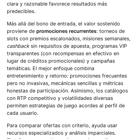
clara y razonable favorece resultados más
predecibles.
Más allá del bono de entrada, el valor sostenido
proviene de
promociones recurrentes
: torneos de
slots con premios escalonados, misiones semanales,
cashback
sin requisitos de apuesta, programas VIP
transparentes (con recompensas en efectivo en
lugar de créditos promocionales) y campañas
temáticas. El mejor enfoque combina
entretenimiento y retorno: promociones frecuentes
pero no invasivas, mecánicas sencillas y métricas
honestas de participación. Asimismo, los catálogos
con RTP competitivo y volatilidades diversas
permiten estrategias de juego acordes al perfil de
cada usuario.
Para comparar ofertas con criterio, ayuda usar
recursos especializados y análisis imparciales.