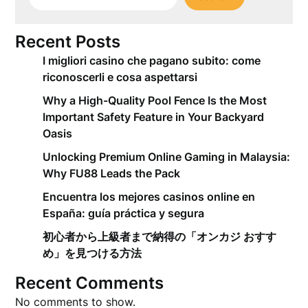
Recent Posts
I migliori casino che pagano subito: come
riconoscerli e cosa aspettarsi
Why a High-Quality Pool Fence Is the Most
Important Safety Feature in Your Backyard
Oasis
Unlocking Premium Online Gaming in Malaysia:
Why FU88 Leads the Pack
Encuentra los mejores casinos online en
España: guía práctica y segura
初心者から上級者まで納得の「オンカジ おすす
め」を見つける方法
Recent Comments
No comments to show.