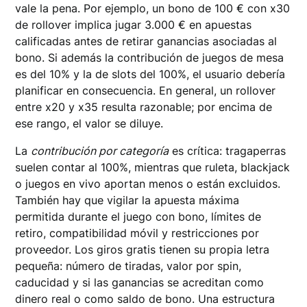
vale la pena. Por ejemplo, un bono de 100 € con x30
de rollover implica jugar 3.000 € en apuestas
calificadas antes de retirar ganancias asociadas al
bono. Si además la contribución de juegos de mesa
es del 10% y la de slots del 100%, el usuario debería
planificar en consecuencia. En general, un rollover
entre x20 y x35 resulta razonable; por encima de
ese rango, el valor se diluye.
La
contribución por categoría
es crítica: tragaperras
suelen contar al 100%, mientras que ruleta, blackjack
o juegos en vivo aportan menos o están excluidos.
También hay que vigilar la apuesta máxima
permitida durante el juego con bono, límites de
retiro, compatibilidad móvil y restricciones por
proveedor. Los giros gratis tienen su propia letra
pequeña: número de tiradas, valor por spin,
caducidad y si las ganancias se acreditan como
dinero real o como saldo de bono. Una estructura