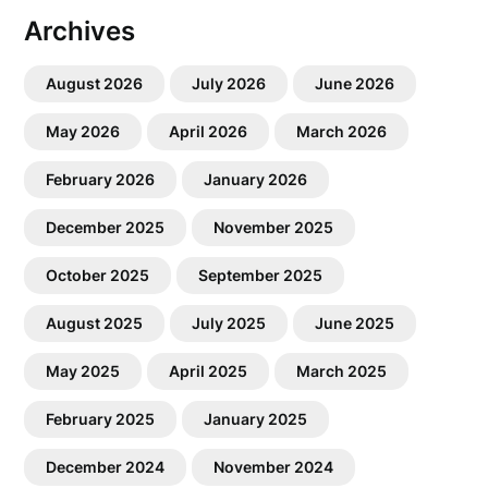
Archives
August 2026
July 2026
June 2026
May 2026
April 2026
March 2026
February 2026
January 2026
December 2025
November 2025
October 2025
September 2025
August 2025
July 2025
June 2025
May 2025
April 2025
March 2025
February 2025
January 2025
December 2024
November 2024