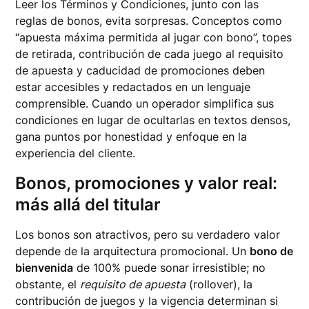
Leer los Términos y Condiciones, junto con las
reglas de bonos, evita sorpresas. Conceptos como
“apuesta máxima permitida al jugar con bono”, topes
de retirada, contribución de cada juego al requisito
de apuesta y caducidad de promociones deben
estar accesibles y redactados en un lenguaje
comprensible. Cuando un operador simplifica sus
condiciones en lugar de ocultarlas en textos densos,
gana puntos por honestidad y enfoque en la
experiencia del cliente.
Bonos, promociones y valor real:
más allá del titular
Los bonos son atractivos, pero su verdadero valor
depende de la arquitectura promocional. Un
bono de
bienvenida
de 100% puede sonar irresistible; no
obstante, el
requisito de apuesta
(rollover), la
contribución de juegos y la vigencia determinan si