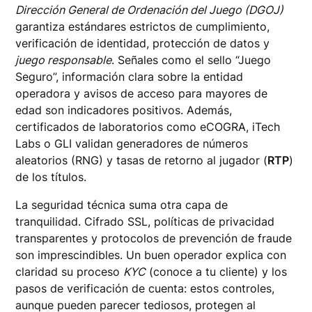
Dirección General de Ordenación del Juego (DGOJ)
garantiza estándares estrictos de cumplimiento,
verificación de identidad, protección de datos y
juego responsable
. Señales como el sello “Juego
Seguro”, información clara sobre la entidad
operadora y avisos de acceso para mayores de
edad son indicadores positivos. Además,
certificados de laboratorios como eCOGRA, iTech
Labs o GLI validan generadores de números
aleatorios (RNG) y tasas de retorno al jugador (
RTP
)
de los títulos.
La seguridad técnica suma otra capa de
tranquilidad. Cifrado SSL, políticas de privacidad
transparentes y protocolos de prevención de fraude
son imprescindibles. Un buen operador explica con
claridad su proceso
KYC
(conoce a tu cliente) y los
pasos de verificación de cuenta: estos controles,
aunque pueden parecer tediosos, protegen al