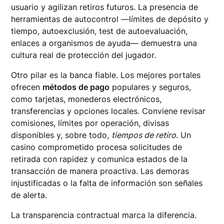
usuario y agilizan retiros futuros. La presencia de
herramientas de autocontrol —límites de depósito y
tiempo, autoexclusión, test de autoevaluación,
enlaces a organismos de ayuda— demuestra una
cultura real de protección del jugador.
Otro pilar es la banca fiable. Los mejores portales
ofrecen
métodos de pago
populares y seguros,
como tarjetas, monederos electrónicos,
transferencias y opciones locales. Conviene revisar
comisiones, límites por operación, divisas
disponibles y, sobre todo,
tiempos de retiro
. Un
casino comprometido procesa solicitudes de
retirada con rapidez y comunica estados de la
transacción de manera proactiva. Las demoras
injustificadas o la falta de información son señales
de alerta.
La transparencia contractual marca la diferencia.