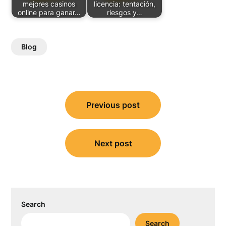
mejores casinos
licencia: tentación,
online para ganar…
riesgos y…
Blog
Post
Previous post
navigation
Next post
Search
Search