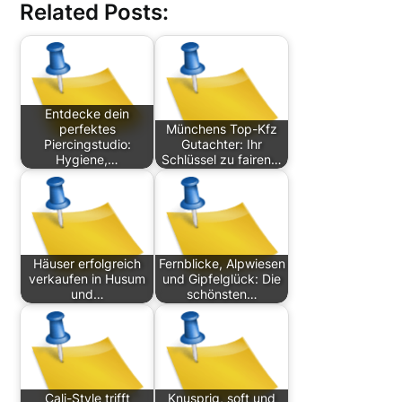
Related Posts:
Entdecke dein
perfektes
Münchens Top-Kfz
Piercingstudio:
Gutachter: Ihr
Hygiene,…
Schlüssel zu fairen…
Häuser erfolgreich
Fernblicke, Alpwiesen
verkaufen in Husum
und Gipfelglück: Die
und…
schönsten…
Cali-Style trifft
Knusprig, soft und