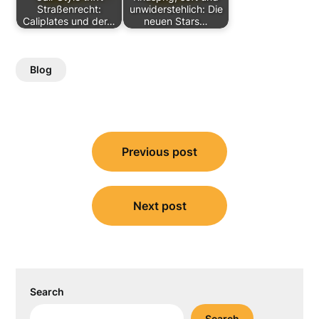
Straßenrecht:
unwiderstehlich: Die
Caliplates und der…
neuen Stars…
Blog
Post
Previous post
navigation
Next post
Search
Search